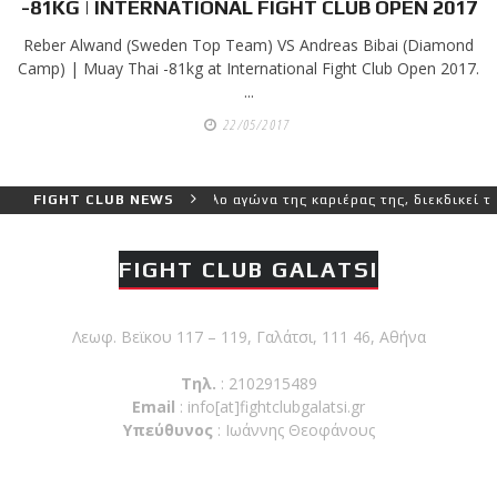
shirts του
-81KG | INTERNATIONAL FIGHT CLUB OPEN 2017
Ιωάννη
Reber Alwand (Sweden Top Team) VS Andreas Bibai (Diamond
Θεοφάνους
Camp) | Muay Thai -81kg at International Fight Club Open 2017.
με την υποστήριξη της
...
Sejoy Hellas.
22/05/2017
Οι αθλητές του Fight
Club Galatsi ολοκλήρωσαν
 μεγαλύτερο και πιο δύσκολο αγώνα της καριέρας της, διεκδικεί τον
FIGHT CLUB NEWS
με επιτυχία τις
καλοκαιρινές εξετάσεις
FIGHT CLUB GALATSI
έγχρωμων ζωνών!
Λεωφ. Βεϊκου 117 – 119, Γαλάτσι, 111 46, Αθήνα
Με μεγάλη επιτυχία
πραγματοποιήθηκε το
Τηλ.
: 2102915489
κλειστό σεμινάριο
Email
:
info[at]fightclubgalatsi.gr
Brazilian Jiu-Jitsu με τον
Υπεύθυνος
: Ιωάννης Θεοφάνους
Grand Master Reyson
Gracie στο Fight Club