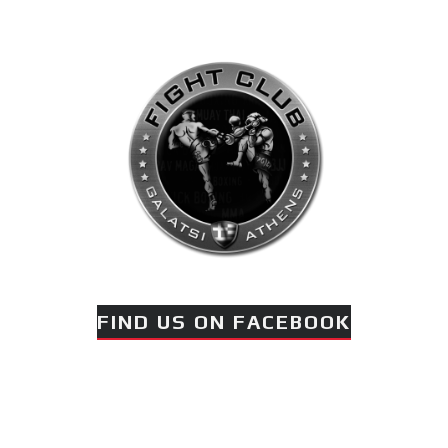
Galatsi!
Ο Κορυφαίος
Βραζιλιάνος προπονητής
Reyson Gracie Red Belt 9th
Degree, σε σεμινάριο BJJ
για λίγους, στο Fight Club
Galatsi..!
FIND US ON FACEBOOK