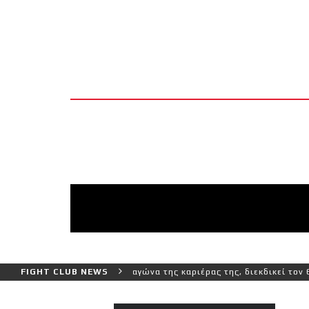
 και πιο δύσκολο αγώνα της καριέρας της, διεκδικεί τον 6ο παγκόσμ
FIGHT CLUB NEWS