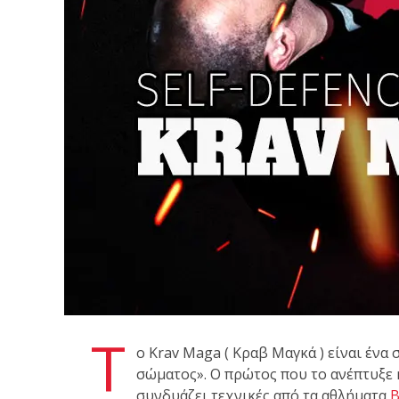
Με μεγάλη επιτυχία πραγματοποιήθηκε το
Brazilian Jiu-Jitsu με τον Grand Master Rey
Club Galatsi!
Ο Κορυφαίος Βραζιλιάνος προπονητής Reys
9th Degree, σε σεμινάριο BJJ για λίγους, στο 
Τ
ο Krav Maga ( Κραβ Μαγκά ) είναι έν
σώματος». Ο πρώτος που το ανέπτυξε ήτ
συνδυάζει τεχνικές από τα αθλήματα
B