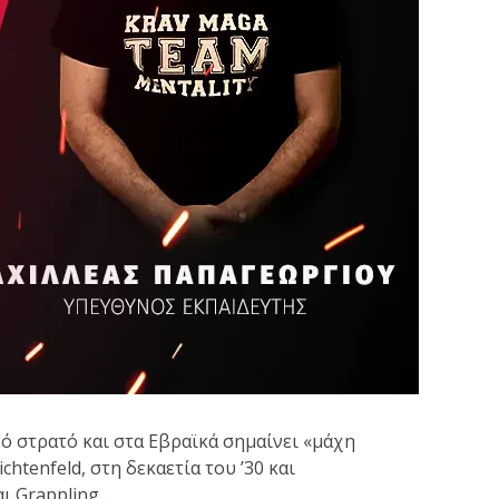
ό στρατό και στα Εβραϊκά σημαίνει «μάχη
htenfeld, στη δεκαετία του ’30 και
αι Grappling .