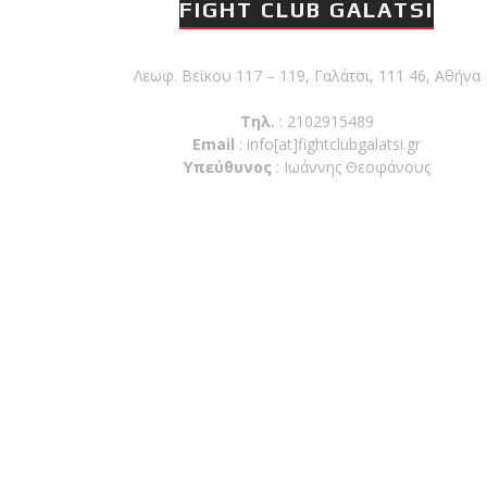
FIGHT CLUB GALATSI
Λεωφ. Βεϊκου 117 – 119, Γαλάτσι, 111 46, Αθήνα
Τηλ.
: 2102915489
Email
:
info[at]fightclubgalatsi.gr
Υπεύθυνος
: Ιωάννης Θεοφάνους