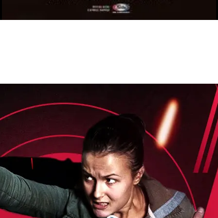
RECENT POSTS
 δύσκολο αγώνα της
 τίτλο της απέναντι
Kickboxing World
ς με την υποστήριξη
ωσαν με επιτυχία τις
ων ζωνών!