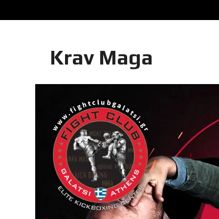
Krav Maga
Η Αντωνία Πρίφτη στο μεγαλύτερο και πιο
καριέρας της, διεκδικεί τον 6ο παγκόσμιο
στην Phetjeeja για το ONE Atomweight 
Championship
Νέα επίσημα T-shirts του Ιωάννη Θεοφάνου
της Sejoy Hellas.
Οι αθλητές του Fight Club Galatsi ολοκλήρ
καλοκαιρινές εξετάσεις έγχρωμ