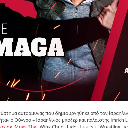
 κλειστό σεμινάριο
son Gracie στο Fight
on Gracie Red Belt
Fight Club Galatsi..!
α σύστημα αυτοάμυνας που δημιουργήθηκε από τον Ισραηλιν
αν ο Ούγγρο – Ισραηλινός μποξέρ και παλαιστής Imrich Lic
oxing
,
Muay Thai
, Wing Chun , Judo , Jiu-jitsu , Wrestling , κ