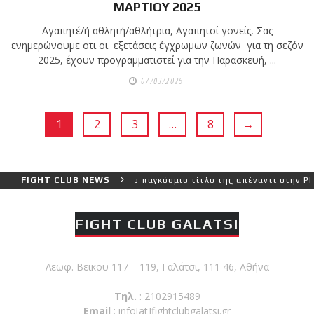
ΜΑΡΤΙΟΥ 2025
Αγαπητέ/ή αθλητή/αθλήτρια, Αγαπητοί γονείς, Σας
ενημερώνουμε οτι οι εξετάσεις έγχρωμων ζωνών για τη σεζόν
2025, έχουν προγραμματιστεί για την Παρασκευή, ...
07/03/2025
1
2
3
…
8
→
ρας της, διεκδικεί τον 6ο παγκόσμιο τίτλο της απέναντι στην Phetj
FIGHT CLUB NEWS
FIGHT CLUB GALATSI
Λεωφ. Βεϊκου 117 – 119, Γαλάτσι, 111 46, Αθήνα
Τηλ.
: 2102915489
Email
:
info[at]fightclubgalatsi.gr