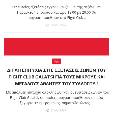
Τελευταίες εξετάσεις έγχρωμων ζωνών της σεζόν! Την
πραγματοποιήθηκε το
Παρασκευή 3 Ιουλίου και ώρα 18.00 με 20.00 θα
κλειστό σεμινάριο
πραγματοποιηθούν στο Fight Club ...
Brazilian Jiu-Jitsu με τον
28/06/2026
Grand Master Reyson
Gracie στο Fight Club
Galatsi!
Ο
Κορυφαίος
ΑΡΘΡΑ
ΔΙΠΛΗ ΕΠΙΤΥΧΙΑ ΣΤΙΣ ΕΞΕΤΑΣΕΙΣ ΖΩΝΩΝ ΤΟΥ
FIGHT CLUB GALATSI ΓΙΑ ΤΟΥΣ ΜΙΚΡΟΥΣ ΚΑΙ
Βραζιλιάνος προπονητής
ΜΕΓΑΛΟΥΣ ΑΘΛΗΤΕΣ ΤΟΥ ΣΥΛΛΟΓΟΥ.!
Reyson Gracie Red Belt 9th
Degree, σε σεμινάριο BJJ
Με απόλυτη επιτυχία ολοκληρώθηκαν οι εξετάσεις ζωνών του
Fight Club Galatsi, οι οποίες πραγματοποιήθηκαν σε δύο
για λίγους, στο Fight Club
ξεχωριστές ημερομηνίες, σηματοδοτώντας ...
Galatsi..!
27/04/2026