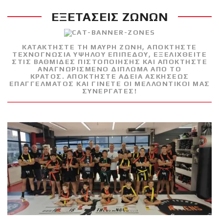
ΕΞΕΤΑΣΕΙΣ ΖΩΝΩΝ
RECENT POSTS
Η Αντωνία
ΚΑΤΑΚΤΗΣΤΕ ΤΗ ΜΑΥΡΗ ΖΩΝΗ, ΑΠΟΚΤΗΣΤΕ
Πρίφτη στο
ΤΕΧΝΟΓΝΩΣΙΑ ΥΨΗΛΟΥ ΕΠΙΠΕΔΟΥ, ΕΞΕΛΙΧΘΕΙΤΕ
μεγαλύτερο
ΣΤΙΣ ΒΑΘΜΙΔΕΣ ΠΙΣΤΟΠΟΙΗΣΗΣ ΚΑΙ ΑΠΟΚΤΗΣΤΕ
ΑΝΑΓΝΩΡΙΣΜΕΝΟ ΔΙΠΛΩΜΑ ΑΠΟ ΤΟ
και πιο
ΚΡΑΤΟΣ. ΑΠΟΚΤΗΣΤΕ ΑΔΕΙΑ ΑΣΚΗΣΕΩΣ
ΕΠΑΓΓΕΛΜΑΤΟΣ ΚΑΙ ΓΙΝΕΤΕ ΟΙ ΜΕΛΛΟΝΤΙΚΟΙ ΜΑΣ
δύσκολο
ΣΥΝΕΡΓΑΤΕΣ!
αγώνας της καριέρας της,
διεκδικεί τον 6ο
παγκόσμιο τίτλο της
απέναντι στην Phetjeeja
για το ONE Atomweight
Kickboxing World
Championship
Νέα
επίσημα T-