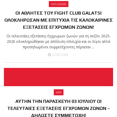
shirts του
FIGHT CLUB NEWS
Ιωάννη
Θεοφάνους
ΟΙ ΑΘΛΗΤΕΣ ΤΟΥ FIGHT CLUB GALATSI
με την υποστήριξη της
ΟΛΟΚΛΗΡΩΣΑΝ ΜΕ ΕΠΙΤΥΧΙΑ ΤΙΣ ΚΑΛΟΚΑΙΡΙΝΕΣ
Sejoy Hellas.
ΕΞΕΤΑΣΕΙΣ ΕΓΧΡΩΜΩΝ ΖΩΝΩΝ!
Οι τελευταίες εξετάσεις έγχρωμων ζωνών για τη σεζόν 2025-
Οι αθλητές
2026 ολοκληρώθηκαν με απόλυτη επιτυχία και οι λίγοι αλλά
του Fight
προσηλωμένοι συμμετέχοντες πέρασαν ...
Club Galatsi
22/07/2026
ολοκλήρωσαν με επιτυχία
τις καλοκαιρινές
εξετάσεις έγχρωμων
ζωνών!
ΑΡΘΡΑ
Με μεγάλη
ΑΥΤΗΝ ΤΗΝ ΠΑΡΑΣΚΕΥΗ 03 ΙΟΥΛΙΟΥ ΟΙ
επιτυχία
ΤΕΛΕΥΤΑΙΕΣ ΕΞΕΤΑΣΕΙΣ ΕΓΧΡΩΜΩΝ ΖΩΝΩΝ –
ΔΗΛΩΣΤΕ ΣΥΜΜΕΤΟΧΗ!