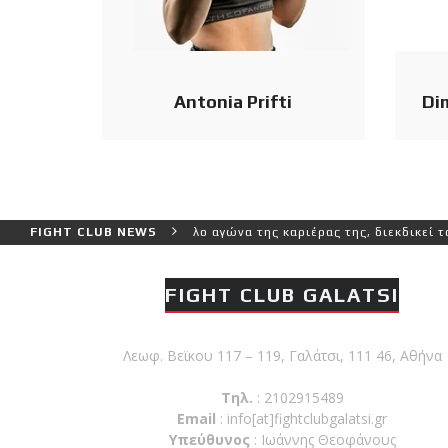
Antonia Prifti
Di
ύτερο και πιο δύσκολο αγώνα της καριέρας της, διεκδικεί τον 6ο πα
FIGHT CLUB NEWS
FIGHT CLUB GALATSI
Λεωφ. Βεϊκου 117 – 119, Γαλάτσι, 111 46, Αθήνα
Τηλ.
: 2102915489
Email
:
info[at]fightclubgalatsi.gr
Υπεύθυνος
: Ιωάννης Θεοφάνους