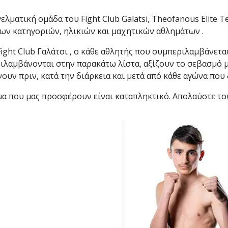
ελματική ομάδα του Fight Club Galatsi, Theofanous Elite
ων κατηγοριών, ηλικιών και μαχητικών αθλημάτων .
 κλειστό σεμινάριο
son Gracie στο Fight
Fight Club Γαλάτσι , ο κάθε αθλητής που συμπεριλαμβάνεται
ιλαμβάνονται στην παρακάτω λίστα, αξίζουν το σεβασμό μ
ουν πριν, κατά την διάρκεια και μετά από κάθε αγώνα που δ
μα που μας προσφέρουν είναι καταπληκτικό. Απολαύστε το
on Gracie Red Belt
Fight Club Galatsi..!