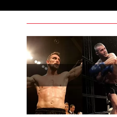
Η Αντωνία Πρίφτη στο μεγαλύτερο και πιο
καριέρας της, διεκδικεί τον 6ο παγκόσμιο
στην Phetjeeja για το ONE Atomweight 
Championship
Νέα επίσημα T-shirts του Ιωάννη Θεοφάνου
της Sejoy Hellas.
Οι αθλητές του Fight Club Galatsi ολοκλήρ
καλοκαιρινές εξετάσεις έγχρωμ