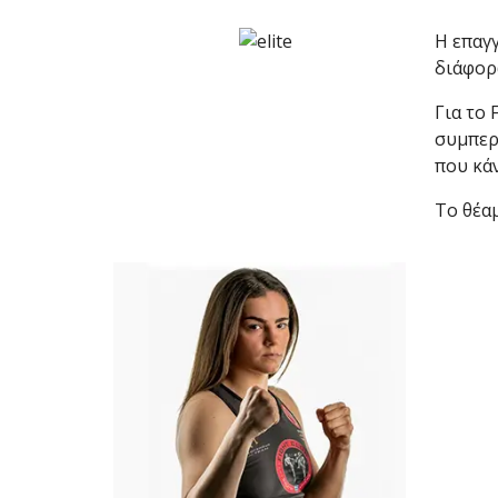
Η επαγγ
διάφορ
Με μεγάλη επιτυχία πραγματοποιήθηκε το
Brazilian Jiu-Jitsu με τον Grand Master Rey
Για το 
Club Galatsi!
συμπερ
που κάν
Το θέα
Ο Κορυφαίος Βραζιλιάνος προπονητής Reys
9th Degree, σε σεμινάριο BJJ για λίγους, στο 