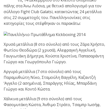
shirts του
πάλης στα Άνω Λιόσια, με θετικό απολογισμό για τον
Ιωάννη
σύλλογο Fight Club Galatsi, κατακτώντας 24 μετάλλια
Θεοφάνους
στις 22 συμμετοχές του. Πανελληνιονίκες στις
με την υποστήριξη της
κατηγορίες τους στέφθηκαν οι παρακάτω:
Sejoy Hellas.
Οι αθλητές
του Fight
Χρυσά μετάλλια (8 στο σύνολο) από τους Ζάρα Χρήστο,
Club Galatsi
Φωτίου Θεοδώρα (2 χρυσά), Αλεφραγκή Αγγελική,
Γαυγιωτάκη Δήμητρα, Κούστα Χριστίνα, Παπασαράντη
Γιώργο και Γεωργόπουλο Γιώργο.
ολοκλήρωσαν με επιτυχία
τις καλοκαιρινές
Αργυρά μετάλλια (7 στο σύνολο) από τους
εξετάσεις έγχρωμων
Παραμυθιώτη Νίκο, Σταμούλη Βαγγέλη, Καζαντζή
ζωνών!
‘Αγγελο (2 ασημένια), Σπαράγγης Ηλίας, Μπαρδάνη
Γιώργο και Κοντό Κώστα.
Με μεγάλη
Χάλκινα μετάλλια (9 στο σύνολο) από τους
επιτυχία
Φασομυτάκη Κώστα, Άνθιμο Στράτο, Τσαμπρ Ιωσήφ,