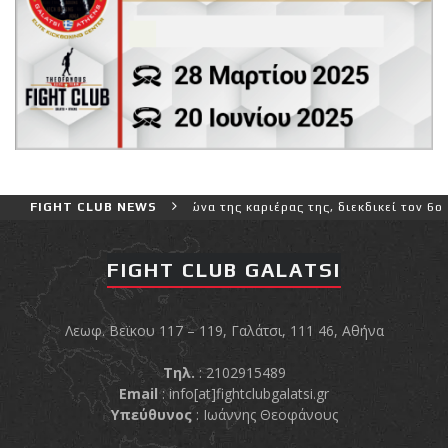
ρο και πιο δύσκολο αγώνα της καριέρας της, διεκδικεί τον 6ο παγκό
FIGHT CLUB NEWS
FIGHT CLUB GALATSI
Λεωφ. Βεϊκου 117 – 119, Γαλάτσι, 111 46, Αθήνα
Τηλ.
: 2102915489
Email
:
info[at]fightclubgalatsi.gr
Υπεύθυνος
: Ιωάννης Θεοφάνους