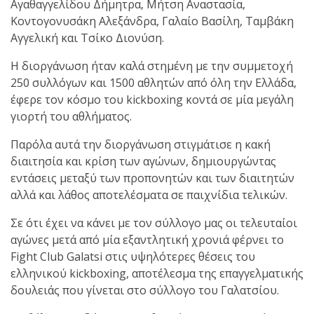
Αγαθαγγελίδου Δήμητρα, Μήτση Αναστασία,
Κοντογονυσάκη Αλεξάνδρα, Γαλαίο Βασίλη, Ταμβάκη
πραγματοποιήθηκε το
Αγγελική και Τσίκο Διονύση.
κλειστό σεμινάριο
Brazilian Jiu-Jitsu με τον
Η διοργάνωση ήταν καλά στημένη με την συμμετοχή
Grand Master Reyson
250 συλλόγων και 1500 αθλητών από όλη την Ελλάδα,
Gracie στο Fight Club
έφερε τον κόσμο του kickboxing κοντά σε μία μεγάλη
Galatsi!
γιορτή του αθλήματος.
Παρόλα αυτά την διοργάνωση στιγμάτισε η κακή
Ο
διαιτησία και κρίση των αγώνων, δημιουργώντας
Κορυφαίος
εντάσεις μεταξύ των προπονητών και των διαιτητών
αλλά και λάθος αποτελέσματα σε παιχνίδια τελικών.
Σε ότι έχει να κάνει με τον σύλλογο μας οι τελευταίοι
Βραζιλιάνος προπονητής
αγώνες μετά από μία εξαντλητική χρονιά φέρνει το
Reyson Gracie Red Belt 9th
Fight Club Galatsi στις υψηλότερες θέσεις του
Degree, σε σεμινάριο BJJ
ελληνικού kickboxing, αποτέλεσμα της επαγγελματικής
για λίγους, στο Fight Club
δουλειάς που γίνεται στο σύλλογο του Γαλατσίου.
Galatsi..!