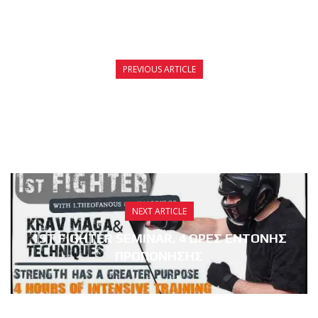
PREVIOUS ARTICLE
ΧΡΙΣΤΟΥΓΕΝΝΙΑΤΙΚΗ ΠΡΟΣΦΟΡΑ
KICKBOXING
NEXT ARTICLE
1ST FIGHTER SEMINAR, 4 ΩΡΕΣ ΕΝΤΟΝΗΣ
ΠΡΟΠΟΝΗΣΗΣ