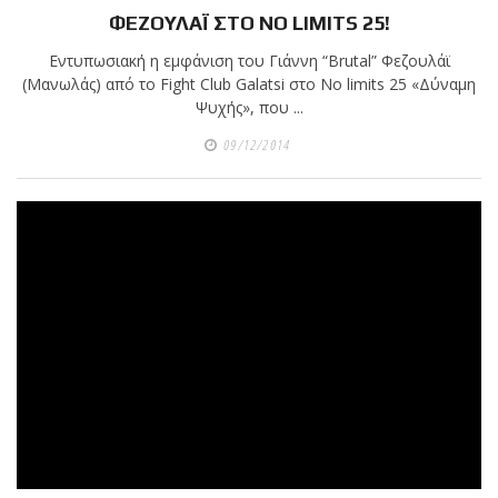
ΦΕΖΟΥΛΑΪ ΣΤΟ NO LIMITS 25!
Εντυπωσιακή η εμφάνιση του Γιάννη “Brutal” Φεζουλάϊ
(Μανωλάς) από το Fight Club Galatsi στο No limits 25 «Δύναμη
Ψυχής», που ...
09/12/2014