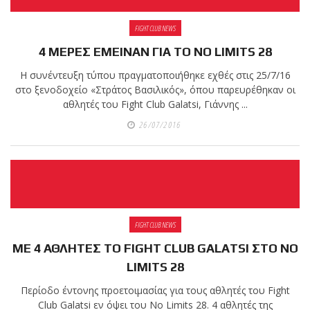
πραγματοποιήθηκε το
FIGHT CLUB NEWS
κλειστό σεμινάριο
4 ΜΕΡΕΣ ΕΜΕΙΝΑΝ ΓΙΑ ΤΟ NO LIMITS 28
Brazilian Jiu-Jitsu με τον
Η συνέντευξη τύπου πραγματοποιήθηκε εχθές στις 25/7/16
Grand Master Reyson
στο ξενοδοχείο «Στράτος Βασιλικός», όπου παρευρέθηκαν οι
Gracie στο Fight Club
αθλητές του Fight Club Galatsi, Γιάννης ...
Galatsi!
26/07/2016
Ο
Κορυφαίος
Βραζιλιάνος προπονητής
FIGHT CLUB NEWS
Reyson Gracie Red Belt 9th
ΜΕ 4 ΑΘΛΗΤΕΣ ΤΟ FIGHT CLUB GALATSI ΣΤΟ NO
Degree, σε σεμινάριο BJJ
LIMITS 28
για λίγους, στο Fight Club
Galatsi..!
Περίοδο έντονης προετοιμασίας για τους αθλητές του Fight
Club Galatsi εν όψει του No Limits 28. 4 αθλητές της