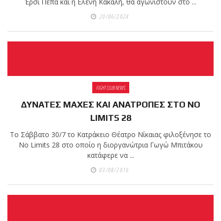
shirts του
Έρσι Πέπα και η Ελένη Κακαλή, θα αγωνιστούν στο ...
Ιωάννη
20/06/2024
Θεοφάνους
με την υποστήριξη της
Sejoy Hellas.
Οι αθλητές
του Fight
FIGHT CLUB NEWS
Club Galatsi
ΔΥΝΑΤΕΣ ΜΑΧΕΣ ΚΑΙ ΑΝΑΤΡΟΠΕΣ ΣΤΟ NO
LIMITS 28
ολοκλήρωσαν με επιτυχία
Το Σάββατο 30/7 το Κατράκειο Θέατρο Νίκαιας φιλοξένησε το
τις καλοκαιρινές
No Limits 28 στο οποίο η διοργανώτρια Γωγώ Μπιτάκου
εξετάσεις έγχρωμων
κατάφερε να ...
ζωνών!
03/08/2016
Με μεγάλη
επιτυχία