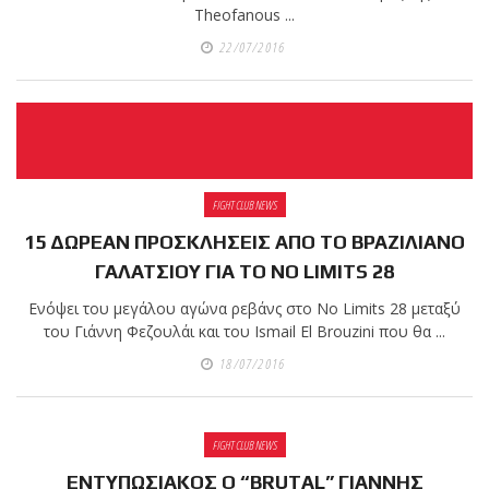
Theofanous ...
22/07/2016
FIGHT CLUB NEWS
15 ΔΩΡΕΑΝ ΠΡΟΣΚΛΗΣΕΙΣ ΑΠΟ ΤΟ ΒΡΑΖΙΛΙΑΝΟ
ΓΑΛΑΤΣΙΟΥ ΓΙΑ ΤΟ NO LIMITS 28
Ενόψει του μεγάλου αγώνα ρεβάνς στο No Limits 28 μεταξύ
του Γιάννη Φεζουλάι και του Ismail El Brouzini που θα ...
18/07/2016
FIGHT CLUB NEWS
ΕΝΤΥΠΩΣΙΑΚΟΣ Ο “BRUTAL” ΓΙΑΝΝΗΣ