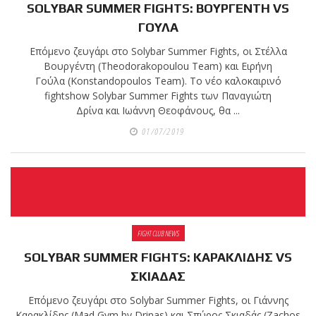
SOLYBAR SUMMER FIGHTS: ΒΟΥΡΓΕΝΤΗ VS
ΓΟΥΛΑ
Επόμενο ζευγάρι στο Solybar Summer Fights, οι Στέλλα
Βουργέντη (Theodorakopoulou Team) και Ειρήνη
Γούλα (Konstandopoulos Team). Το νέο καλοκαιρινό
fightshow Solybar Summer Fights των Παναγιώτη
Δρίνα και Ιωάννη Θεοφάνους, θα ...
01/07/2019
FIGHT CLUB NEWS
SOLYBAR SUMMER FIGHTS: ΚΑΡΑΚΛΙΔΗΣ VS
ΣΚΙΑΔΑΣ
Επόμενο ζευγάρι στο Solybar Summer Fights, οι Γιάννης
Καρακλίδης (Mad Gym by Drinas) και Σπύρος Σκιαδάς (Zachos