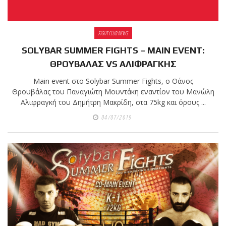
Μόνο για 10 ημέρες | 8–
17 Ιουλίου
FIGHT CLUB NEWS
SOLYBAR SUMMER FIGHTS – MAIN EVENT:
Ο
Αναστάσης
ΘΡΟΥΒΑΛΑΣ VS ΑΛΙΦΡΑΓΚΗΣ
Θεοφάνους
Main event στο Solybar Summer Fights, o Θάνος
αγωνίζεται
Θρουβάλας του Παναγιώτη Μουντάκη εναντίον του Μανώλη
στο MTGP
Αλιφραγκή του Δημήτρη Μακρίδη, στα 75kg και όρους ...
Greece στη Ρόδο στις 25
04/07/2019
Ιουλίου.