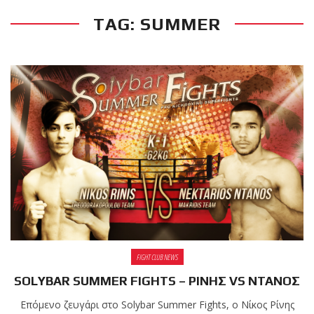
TAG: SUMMER
RECENT POSTS
Νέα
επίσημα T-
shirts του
Ιωάννη
Θεοφάνους
με την υποστήριξη της
Sejoy Hellas.
Οι αθλητές
του Fight
Club Galatsi
FIGHT CLUB NEWS
ολοκλήρωσαν με επιτυχία
SOLYBAR SUMMER FIGHTS – ΡΙΝΗΣ VS ΝΤΑΝΟΣ
τις καλοκαιρινές
εξετάσεις έγχρωμων
Επόμενο ζευγάρι στο Solybar Summer Fights, ο Νίκος Ρίνης