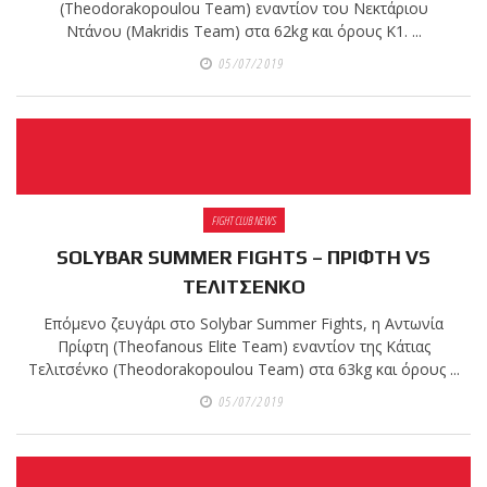
ζωνών!
(Theodorakopoulou Team) εναντίον του Νεκτάριου
Ντάνου (Makridis Team) στα 62kg και όρους Κ1. ...
05/07/2019
Με μεγάλη
επιτυχία
πραγματοποιήθηκε το
κλειστό σεμινάριο
FIGHT CLUB NEWS
Brazilian Jiu-Jitsu με τον
Grand Master Reyson
SOLYBAR SUMMER FIGHTS – ΠΡΙΦΤΗ VS
Gracie στο Fight Club
ΤΕΛΙΤΣΕΝΚΟ
Galatsi!
Επόμενο ζευγάρι στο Solybar Summer Fights, η Αντωνία
Πρίφτη (Theofanous Elite Team) εναντίον της Κάτιας
Τελιτσένκο (Theodorakopoulou Team) στα 63kg και όρους ...
Ετήσιες
05/07/2019
Προεγγραφές 2026–2027