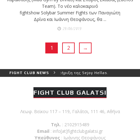
Team). Το νέο καλοκαιρινό
fightshow Solybar Summer Fights των Παναγιώτη
Δρίνα και Ιωάννη Θεοφάνους, θα ...
29/06/2019
1
2
→
Θεοφάνους με την υποστήριξη της Sejoy Hellas.
FIGHT CLUB NEWS
Οι α
FIGHT CLUB GALATSI
Λεωφ. Βεϊκου 117 – 119, Γαλάτσι, 111 46, Αθήνα
Τηλ.
: 2102915489
Email
:
info[at]fightclubgalatsi.gr
Υπεύθυνος
: Ιωάννης Θεοφάνους