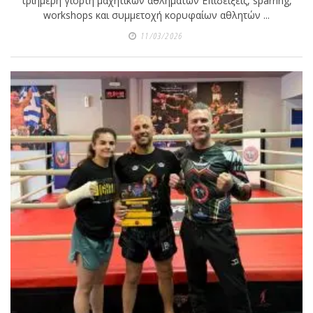
shirts του
τριήμερη γιορτή μαχητικών αθλημάτων Επιδείξεις, sparring,
workshops και συμμετοχή κορυφαίων αθλητών ...
Ιωάννη
Θεοφάνους
11/03/2026
με την υποστήριξη της
Sejoy Hellas.
Οι αθλητές
του Fight
Club Galatsi
ολοκλήρωσαν με επιτυχία
τις καλοκαιρινές
εξετάσεις έγχρωμων
ζωνών!
Με μεγάλη
επιτυχία