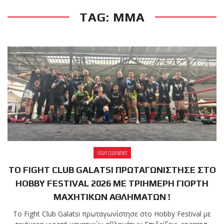
TAG: MMA
RECENT POSTS
Η Αντωνία
Πρίφτη στο
μεγαλύτερο
και πιο
δύσκολο
αγώνα της καριέρας της,
διεκδικεί τον 6ο
παγκόσμιο τίτλο της
απέναντι στην Phetjeeja
για το ONE Atomweight
FIGHT CLUB NEWS
Kickboxing World
ΤΟ FIGHT CLUB GALATSI ΠΡΩΤΑΓΩΝΙΣΤΗΣΕ ΣΤΟ
Championship
HOBBY FESTIVAL 2026 ΜΕ ΤΡΙΗΜΕΡΗ ΓΙΟΡΤΗ
ΜΑΧΗΤΙΚΩΝ ΑΘΛΗΜΑΤΩΝ !
Νέα
επίσημα T-
Το Fight Club Galatsi πρωταγωνίστησε στο Hobby Festival με