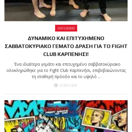
πραγματοποιήθηκε το
κλειστό σεμινάριο
Brazilian Jiu-Jitsu με τον
FIGHT CLUB NEWS
Grand Master Reyson
ΔΥΝΑΜΙΚΟ ΚΑΙ ΕΠΙΤΥΧΗΜΕΝΟ
Gracie στο Fight Club
ΣΑΒΒΑΤΟΚΥΡΙΑΚΟ ΓΕΜΑΤΟ ΔΡΑΣΗ ΓΙΑ ΤΟ FIGHT
Galatsi!
CLUB ΚΑΡΠΕΝΗΣΙ!
Ο
Ένα ιδιαίτερα γεμάτο και επιτυχημένο σαββατοκύριακο
ολοκληρώθηκε για το Fight Club Καρπενήσι, επιβεβαιώνοντας
Κορυφαίος
τη σταθερή πρόοδο και το υψηλό ...
13/02/2026
Βραζιλιάνος προπονητής
Reyson Gracie Red Belt 9th
Degree, σε σεμινάριο BJJ
για λίγους, στο Fight Club
Galatsi..!