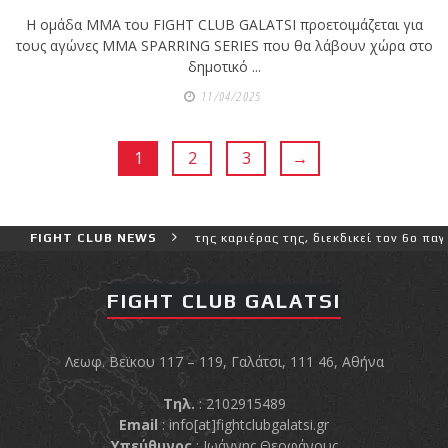
Η ομάδα MMA του FIGHT CLUB GALATSI προετοιμάζεται για
τους αγώνες MMA SPARRING SERIES που θα λάβουν χώρα στο
δημοτικό ...
11/04/2025
1
2
3
→
ο δύσκολο αγώνα της καριέρας της, διεκδικεί τον 6ο παγκόσμιο τίτλ
FIGHT CLUB NEWS
FIGHT CLUB GALATSI
Λεωφ. Βεϊκου 117 – 119, Γαλάτσι, 111 46, Αθήνα
Τηλ.
: 2102915489
Email
:
info[at]fightclubgalatsi.gr
Υπεύθυνος
: Ιωάννης Θεοφάνους