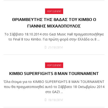
πραγματοποιήθηκε το
FIGHT CLUB NEWS
κλειστό σεμινάριο
ΘΡΙΑΜΒΕΥΤΗΣ ΤΗΣ 8ΑΔΑΣ ΤΟΥ KIMBO Ο
Brazilian Jiu-Jitsu με τον
ΓΙΑΝΝΗΣ ΜΙΧΑΛΟΠΟΥΛΟΣ
Grand Master Reyson
Gracie στο Fight Club
Το Σάββατο 18.10.2014 στο Gazi Music Hall πραγματοποιήθηκε
Galatsi!
το Final 8 του Kimbo. Για πρώτη φορά στην Ελλάδα οι 8 ...
21/10/2014
Ο
Κορυφαίος
FIGHT CLUB NEWS
KIMBO SUPERFIGHTS 8 MAN TOURNAMENT
Βραζιλιάνος προπονητής
Όλα έτοιμα για το KIMBO SUPERFIGHTS 8 MAN TOURNAMENT
Reyson Gracie Red Belt 9th
που θα πραγματοποιηθεί αυτό το Σάββατο 18 Οκτωβρίου 2014
Degree, σε σεμινάριο BJJ
στο GAZI ...
για λίγους, στο Fight Club
Galatsi..!
16/10/2014