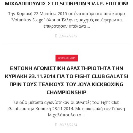
shirts του
ΜΙΧΑΛΟΠΟΥΛΟΣ ΣΤΟ SCORPION 9 V.I.P. EDITION!
Ιωάννη
Την Κυριακή 22 Μαρτίου 2015 σε ένα κατάμεστο από κόσμο
Θεοφάνους
"Votanikos Stage" όλοι οι Έλληνες μαχητές κατάφεραν και
με την υποστήριξη της
επικράτησαν απέναντι ...
Sejoy Hellas.
23/03/2015
Οι αθλητές
του Fight
FIGHT CLUB NEWS
Club Galatsi
ΕΝΤΟΝΗ ΑΓΩΝΙΣΤΙΚΗ ΔΡΑΣΤΗΡΙΟΤΗΤΑ ΤΗΝ
ολοκλήρωσαν με επιτυχία
ΚΥΡΙΑΚΗ 23.11.2014 ΓΙΑ ΤΟ FIGHT CLUB GALATSI
τις καλοκαιρινές
ΠΡΙΝ ΤΟΥΣ ΤΕΛΙΚΟΥΣ ΤΟΥ JOYA KICKBOXING
εξετάσεις έγχρωμων
CHAMPIONSHIP
ζωνών!
Σε δύο μέτωπα αγωνίστηκαν οι αθλητές του Fight Club
Galatsiou την Κυριακή 23.11.2014. Με επικεφαλή τον Γιάννη
Με μεγάλη
Μιχαλόπουλο το ...
επιτυχία
26/11/2014