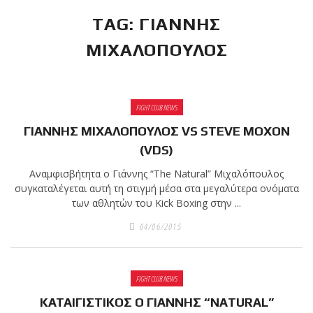
TAG: ΓΙΑΝΝΗΣ
RECENT POSTS
ΜΙΧΑΛΟΠΟΥΛΟΣ
Η Αντωνία
Πρίφτη στο
μεγαλύτερο
και πιο
FIGHT CLUB NEWS
δύσκολο
ΓΙΑΝΝΗΣ ΜΙΧΑΛΟΠΟΥΛΟΣ VS STEVE MOXON
αγώνα της καριέρας της,
(VDS)
διεκδικεί τον 6ο
παγκόσμιο τίτλο της
Αναμφισβήτητα ο Γιάννης “The Natural” Μιχαλόπουλος
απέναντι στην Phetjeeja
συγκαταλέγεται αυτή τη στιγμή μέσα στα μεγαλύτερα ονόματα
των αθλητών του Kick Boxing στην ...
για το ONE Atomweight
Kickboxing World
04/06/2015
Championship
Νέα
FIGHT CLUB NEWS
επίσημα T-
ΚΑΤΑΙΓΙΣΤΙΚΟΣ Ο ΓΙΑΝΝΗΣ “NATURAL”