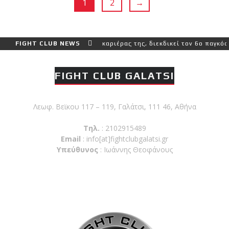
1
2
→
 πιο δύσκολο αγώνα της καριέρας της, διεκδικεί τον 6ο παγκόσμιο τ
FIGHT CLUB NEWS
FIGHT CLUB GALATSI
Λεωφ. Βεϊκου 117 – 119, Γαλάτσι, 111 46, Αθήνα
Τηλ.
: 2102915489
Email
:
info[at]fightclubgalatsi.gr
Υπεύθυνος
: Ιωάννης Θεοφάνους