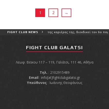
1
2
→
πιο δύσκολο αγώνα της καριέρας της, διεκδικεί τον 6ο παγκόσμιο τί
FIGHT CLUB NEWS
FIGHT CLUB GALATSI
Λεωφ. Βεϊκου 117 – 119, Γαλάτσι, 111 46, Αθήνα
Τηλ.
: 2102915489
Email
:
info[at]fightclubgalatsi.gr
Υπεύθυνος
: Ιωάννης Θεοφάνους