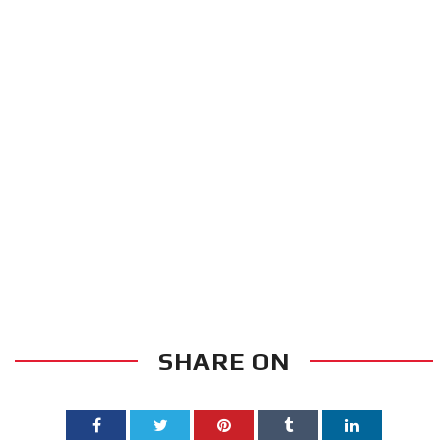
ζωνών!
Με μεγάλη
επιτυχία
πραγματοποιήθηκε το
κλειστό σεμινάριο
Brazilian Jiu-Jitsu με τον
Grand Master Reyson
Gracie στο Fight Club
Galatsi!
Ετήσιες Προεγγραφές
SHARE ON
2026–2027 Μόνο για 10
ημέρες | 8–17 Ιουλίου