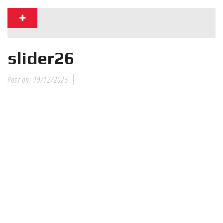
RECENT POSTS
Νέα
επίσημα T-
slider26
shirts του
Ιωάννη
Post on:
19/12/2025
Θεοφάνους
με την υποστήριξη της
Sejoy Hellas.
Οι αθλητές
του Fight
Club Galatsi
ολοκλήρωσαν με επιτυχία
τις καλοκαιρινές
εξετάσεις έγχρωμων