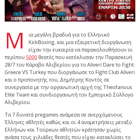
shirts του
Ιωάννη
Θεοφάνους
με την υποστήριξη της
Μ
Sejoy Hellas.
ια μεγάλη βραδυά για το Ελληνικό
KickBoxing, και μια εξαιρετική διοργάνωση
Οι αθλητές
είχαν την ευκαιρία να παρακολουθήσουν οι
του Fight
περίπου
5000
θεατές που κατέκλυσαν την Παρασκευή
Club Galatsi
28/7 τον Κάραβο Αλιβερίου για το Aliveri Dare to Fight:
Greece VS Turkey που διοργάνωσε το Fight Club Aliveri
και ο προπονητής του, Δημήτρης Κοντός σε
ολοκλήρωσαν με επιτυχία
συνεργασία με την οργανωτική αρχή της Theofanous
τις καλοκαιρινές
Elite Team και συνδιοργανωτή τον Εμπορικό Σύλλογο
εξετάσεις έγχρωμων
Αλιβερίου.
ζωνών!
Τα 7 δυνατά pregames ανάμεσα σε ανερχόμενους
Με μεγάλη
Έλληνες αθλητές καθώς και οι 4 αναμετρήσεις μεταξύ
επιτυχία
Ελλήνων και Τούρκων αθλητών κράτησαν χωρίς
ανάσα τους χιλιάδες θεατές που είχαν κατακλύσει το