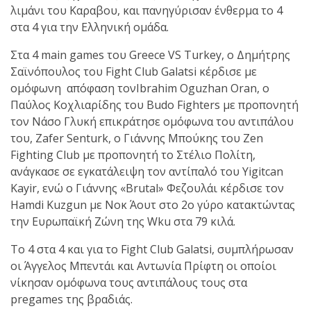
λιμάνι του Καραβου, και πανηγύρισαν ένθερμα το 4
στα 4 για την Ελληνική ομάδα.
πραγματοποιήθηκε το
κλειστό σεμινάριο
Στα 4 main games του Greece VS Turkey, ο Δημήτρης
Brazilian Jiu-Jitsu με τον
Σαϊνόπουλος του Fight Club Galatsi κέρδισε με
Grand Master Reyson
ομόφωνη απόφαση τονIbrahim Oguzhan Oran, ο
Gracie στο Fight Club
Παύλος Κοχλιαρίδης του Budo Fighters με προπονητή
Galatsi!
τον Νάσο Γλυκή επικράτησε ομόφωνα του αντιπάλου
του, Zafer Senturk, ο Γιάννης Μπούκης του Zen
Ο
Fighting Club με προπονητή το Στέλιο Πολίτη,
Κορυφαίος
ανάγκασε σε εγκατάλειψη τον αντίπαλό του Yigitcan
Kayir, ενώ ο Γιάννης «Brutal» Φεζουλάι κέρδισε τον
Hamdi Kuzgun με Νοκ Άουτ στο 2ο γύρο κατακτώντας
Βραζιλιάνος προπονητής
την Ευρωπαϊκή Ζώνη της Wku στα 79 κιλά.
Reyson Gracie Red Belt 9th
Το 4 στα 4 και για το Fight Club Galatsi, συμπλήρωσαν
Degree, σε σεμινάριο BJJ
oι Άγγελος Μπεντάι και Αντωνία Πρίφτη οι οποίοι
για λίγους, στο Fight Club
νίκησαν ομόφωνα τους αντιπάλους τους στα
Galatsi..!
pregames της βραδιάς.