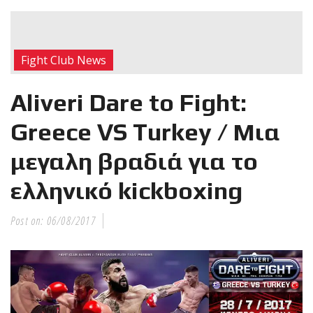
RECENT POSTS
Η Αντωνία
Fight Club News
Πρίφτη στο
μεγαλύτερο
Aliveri Dare to Fight:
και πιο
δύσκολο
Greece VS Turkey / Μια
αγώνα της καριέρας της,
μεγαλη βραδιά για το
διεκδικεί τον 6ο
παγκόσμιο τίτλο της
ελληνικό kickboxing
απέναντι στην Phetjeeja
για το ONE Atomweight
Post on:
06/08/2017
Kickboxing World
Championship
Νέα
επίσημα T-