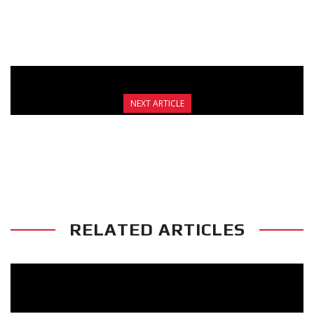
NEXT ARTICLE
-60% KICKBOXING ΓΙΑ ΟΛΟ ΤΟ ΧΡΟΝΟ! ΛΗΓΕΙ
ΤΕΛΟΣ ΑΥΓΟΥΣΤΟΥ!
RELATED ARTICLES