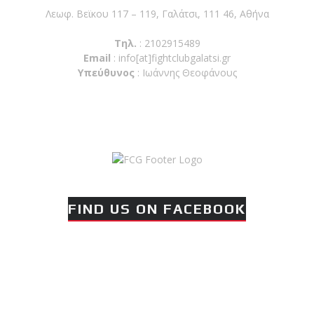
Λεωφ. Βεϊκου 117 – 119, Γαλάτσι, 111 46, Αθήνα
Τηλ.
: 2102915489
Email
:
info[at]fightclubgalatsi.gr
Υπεύθυνος
: Ιωάννης Θεοφάνους
FIND US ON FACEBOOK