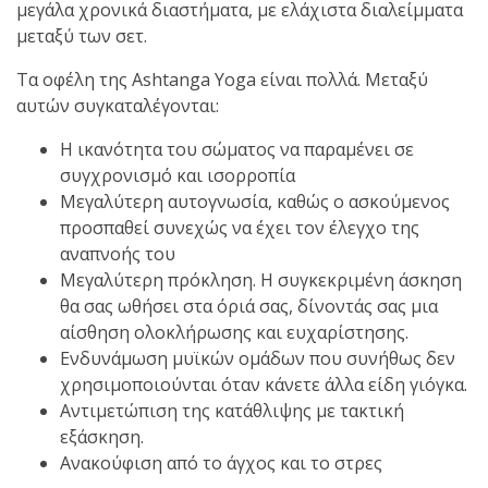
μεγάλα χρονικά διαστήματα, με ελάχιστα διαλείμματα
μεταξύ των σετ.
πραγματοποιήθηκε το
κλειστό σεμινάριο
Τα οφέλη της Ashtanga Yoga είναι πολλά. Μεταξύ
Brazilian Jiu-Jitsu με τον
αυτών συγκαταλέγονται:
Grand Master Reyson
Gracie στο Fight Club
Η ικανότητα του σώματος να παραμένει σε
Galatsi!
συγχρονισμό και ισορροπία
Μεγαλύτερη αυτογνωσία, καθώς ο ασκούμενος
προσπαθεί συνεχώς να έχει τον έλεγχο της
Ο
αναπνοής του
Κορυφαίος
Μεγαλύτερη πρόκληση. Η συγκεκριμένη άσκηση
θα σας ωθήσει στα όριά σας, δίνοντάς σας μια
αίσθηση ολοκλήρωσης και ευχαρίστησης.
Βραζιλιάνος προπονητής
Ενδυνάμωση μυϊκών ομάδων που συνήθως δεν
Reyson Gracie Red Belt 9th
χρησιμοποιούνται όταν κάνετε άλλα είδη γιόγκα.
Degree, σε σεμινάριο BJJ
Αντιμετώπιση της κατάθλιψης με τακτική
για λίγους, στο Fight Club
εξάσκηση.
Galatsi..!
Ανακούφιση από το άγχος και το στρες