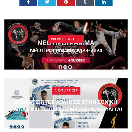
PREVIOUS ARTICLE
ΝΕΟ ΠΡΟΓΡΑΜΜΑ 2023-2024
NEXT ARTICLE
2 ΓΑΛΑΤΣΙΩΤΕΣ ΑΘΛΗΤΕΣ ΣΤΗΝ ΕΘΝΙΚΗ
ΟΜΑΔΑ ΚΑΙ ΤΟ ΠΑΓΚΟΣΜΙΟ ΝΕΩΝ ΜΟΥΑΪΤΑΪ
ΤΗΣ IFMA