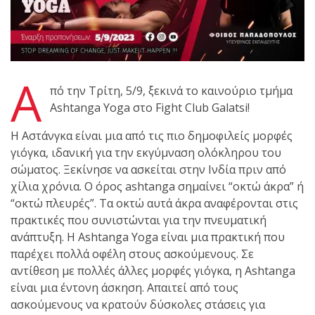
shirts του
Ιωάννη
Θεοφάνους
με την υποστήριξη της
Sejoy Hellas.
Α
πό την Τρίτη, 5/9, ξεκινά το καινούριο τμήμα
Ashtanga Yoga στο Fight Club Galatsi!
Οι αθλητές
του Fight
Η Αστάνγκα είναι μια από τις πιο δημοφιλείς μορφές
Club Galatsi
γιόγκα, ιδανική για την εκγύμναση ολόκληρου του
σώματος. Ξεκίνησε να ασκείται στην Ινδία πριν από
ολοκλήρωσαν με επιτυχία
χίλια χρόνια. Ο όρος ashtanga σημαίνει “οκτώ άκρα” ή
τις καλοκαιρινές
“οκτώ πλευρές”. Τα οκτώ αυτά άκρα αναφέρονται στις
εξετάσεις έγχρωμων
πρακτικές που συνιστώνται για την πνευματική
ζωνών!
ανάπτυξη.
Η Ashtanga Yoga είναι μια πρακτική που
παρέχει πολλά οφέλη στους ασκούμενους. Σε
αντίθεση με πολλές άλλες μορφές γιόγκα, η Ashtanga
Με μεγάλη
είναι μια έντονη άσκηση. Απαιτεί από τους
επιτυχία
ασκούμενους να κρατούν δύσκολες στάσεις για