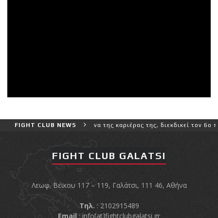
ο και πιο δύσκολο αγώνα της καριέρας της, διεκδικεί τον 6ο παγκόσ
FIGHT CLUB NEWS
FIGHT CLUB GALATSI
Λεωφ. Βεϊκου 117 – 119, Γαλάτσι, 111 46, Αθήνα
Τηλ.
: 2102915489
Email
:
info[at]fightclubgalatsi.gr