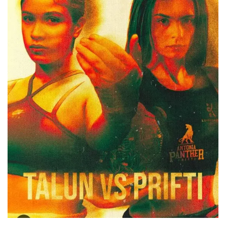
shirts του
Ιωάννη
Θεοφάνους
με την υποστήριξη της
Sejoy Hellas.
Οι αθλητές
του Fight
Club Galatsi
ολοκλήρωσαν με επιτυχία
τις καλοκαιρινές
εξετάσεις έγχρωμων
ζωνών!
Με μεγάλη
επιτυχία