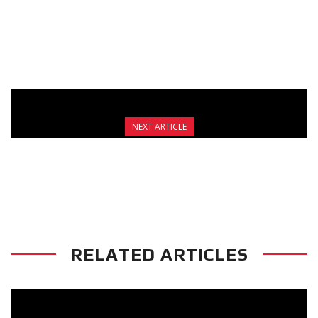
ΕΟΡΤΑΣΤΙΚΗ ΠΑΥΣΗ ΑΠΟ 25/12/25 ΕΩΣ ΚΑΙ
4/01/26 ΚΑΙ ΝΕΟ ΠΡΟΠΟΝΗΤΙΚΟ ΜΟΝΤΕΛΟ
ΣΤΟ FIGHT CLUB GALATSI.!
NEXT ARTICLE
ΘΡΙΑΜΒΟΣ ΤΗΣ ΑΝΤΩΝΙΑΣ ΠΡΙΦΤΗ ΣΤΗΝ
ΑΓΚΥΡΑ
RELATED ARTICLES