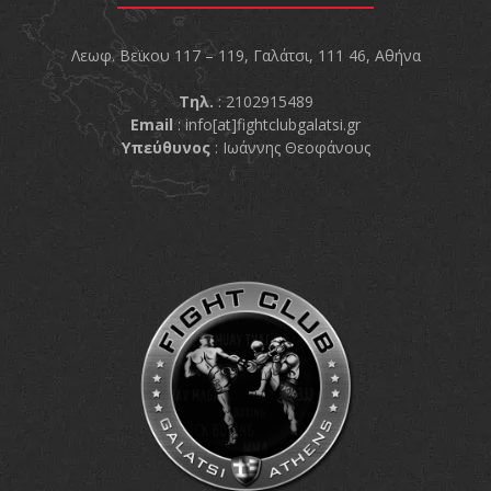
Λεωφ. Βεϊκου 117 – 119, Γαλάτσι, 111 46, Αθήνα
Τηλ.
: 2102915489
Email
:
info[at]fightclubgalatsi.gr
Υπεύθυνος
: Ιωάννης Θεοφάνους