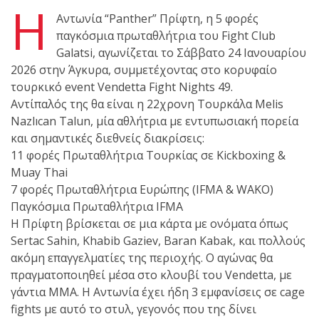
Η
Αντωνία “Panther” Πρίφτη, η 5 φορές
πραγματοποιήθηκε το
παγκόσμια πρωταθλήτρια του Fight Club
κλειστό σεμινάριο
Galatsi, αγωνίζεται το Σάββατο 24 Ιανουαρίου
Brazilian Jiu-Jitsu με τον
2026 στην Άγκυρα, συμμετέχοντας στο κορυφαίο
Grand Master Reyson
τουρκικό event Vendetta Fight Nights 49.
Gracie στο Fight Club
Αντίπαλός της θα είναι η 22χρονη Τουρκάλα Melis
Galatsi!
Nazlıcan Talun, μία αθλήτρια με εντυπωσιακή πορεία
και σημαντικές διεθνείς διακρίσεις:
11 φορές Πρωταθλήτρια Τουρκίας σε Kickboxing &
Ο
Muay Thai
Κορυφαίος
7 φορές Πρωταθλήτρια Ευρώπης (IFMA & WAKO)
Παγκόσμια Πρωταθλήτρια IFMA
Η Πρίφτη βρίσκεται σε μια κάρτα με ονόματα όπως
Βραζιλιάνος προπονητής
Sertac Sahin, Khabib Gaziev, Baran Kabak, και πολλούς
Reyson Gracie Red Belt 9th
ακόμη επαγγελματίες της περιοχής. Ο αγώνας θα
Degree, σε σεμινάριο BJJ
πραγματοποιηθεί μέσα στο κλουβί του Vendetta, με
για λίγους, στο Fight Club
γάντια MMA. Η Αντωνία έχει ήδη 3 εμφανίσεις σε cage
Galatsi..!
fights με αυτό το στυλ, γεγονός που της δίνει