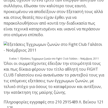
shirts του
συλλόγου, έδωσαν τον καλύτερο τους εαυτό,
Ιωάννη
προκειμένου να αποδείξουν στον Εξεταστή τους αλλά
Θεοφάνους
και στους θεατές που είχαν έρθει για να
με την υποστήριξη της
παρακολουθήσουν από κοντά την διαδικασία πως
Sejoy Hellas.
είναι τεχνικά καταρτισμένοι και ικανοί να περάσουν
στο επόμενο επίπεδο.
Οι αθλητές
του Fight
Club Galatsi
Εικόνα 1: Εξετάσεις Έγχρωμων ζωνών στο Fight Club Γαλάτσι – Νοέμβριος 2011
ολοκλήρωσαν με επιτυχία
Όλοι οι συμμετέχοντες έδειξαν την ετοιμότητά τους
τις καλοκαιρινές
και πως δίκαια φέρουν τον τίτλο αθλητή του FIGHT
εξετάσεις έγχρωμων
CLUB Γαλατσίου ενώ ανανέωσαν το ραντεβού τους για
ζωνών!
τις επόμενες εξετάσεις των έγχρωμων ζωνών, με
τελικό στόχο για όσους το καταφέρουν και αντέξουν,
την κατάκτηση της μαύρης ζώνης.
Με μεγάλη
επιτυχία
Πληροφορίες εγγραφές στο 210 2915489 Λ. Βεΐκου 121
– 125