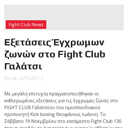
RECENT POSTS
Η Αντωνία
Fight Club News
Πρίφτη στο
μεγαλύτερο
Εξετάσεις Έγχρωμων
και πιο
δύσκολο
ζωνών στο Fight Club
αγώνα της καριέρας της,
Γαλάτσι
διεκδικεί τον 6ο
παγκόσμιο τίτλο της
απέναντι στην Phetjeeja
Post on:
21/11/2011
για το ONE Atomweight
Kickboxing World
Mε μεγάλη επιτυχία πραγματοποιήθηκαν οι
Championship
καθιερωμένες εξετάσεις για τις έγχρωμες ζώνες στο
FIGHT CLUB Γαλατσίου του ομοσπονδιακού
προπονητή Kick boxing Θεοφάνους Ιωάννη. Το
Νέα
Σάββατο 19 Νοεμβρίου στο κατάμεστο Fight Club 130
επίσημα T-
άτομα, σχεδόν το ένα τρίτο των ενεργών αθλητών του