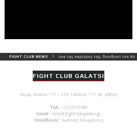
τερο και πιο δύσκολο αγώνα της καριέρας της, διεκδικεί τον 6ο παγ
FIGHT CLUB NEWS
FIGHT CLUB GALATSI
Λεωφ. Βεϊκου 117 – 119, Γαλάτσι, 111 46, Αθήνα
Τηλ.
: 2102915489
Email
:
info[at]fightclubgalatsi.gr
Υπεύθυνος
: Ιωάννης Θεοφάνους