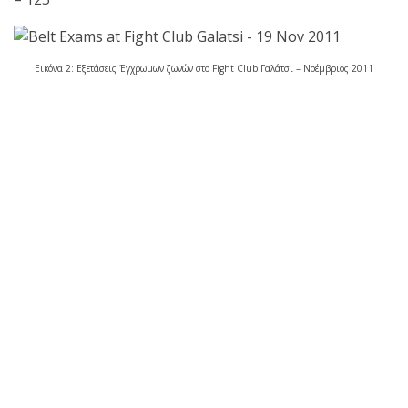
πραγματοποιήθηκε το
κλειστό σεμινάριο
Εικόνα 2: Εξετάσεις Έγχρωμων ζωνών στο Fight Club Γαλάτσι – Νοέμβριος 2011
Brazilian Jiu-Jitsu με τον
Grand Master Reyson
Gracie στο Fight Club
Galatsi!
Ο
Κορυφαίος
Βραζιλιάνος προπονητής
Reyson Gracie Red Belt 9th
Degree, σε σεμινάριο BJJ
για λίγους, στο Fight Club
Galatsi..!