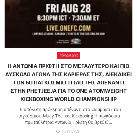
shirts του
Ιωάννη
Θεοφάνους
με την υποστήριξη της
Sejoy Hellas.
Οι αθλητές
του Fight
FIGHT CLUB NEWS
Club Galatsi
Η ΑΝΤΩΝΙΑ ΠΡΙΦΤΗ ΣΤΟ ΜΕΓΑΛΥΤΕΡΟ ΚΑΙ ΠΙΟ
ΔΥΣΚΟΛΟ ΑΓΩΝΑ ΤΗΣ ΚΑΡΙΕΡΑΣ ΤΗΣ, ΔΙΕΚΔΙΚΕΙ
ολοκλήρωσαν με επιτυχία
ΤΟΝ 6Ο ΠΑΓΚΟΣΜΙΟ ΤΙΤΛΟ ΤΗΣ ΑΠΕΝΑΝΤΙ
τις καλοκαιρινές
ΣΤΗΝ PHETJEEJA ΓΙΑ ΤΟ ONE ATOMWEIGHT
εξετάσεις έγχρωμων
KICKBOXING WORLD CHAMPIONSHIP
ζωνών!
– Η απόλυτη πρόκληση απέναντι στο «διαμάντι» του
παγκόσμιου Muay Thai και Kickboxing Η παγκόσμια
Με μεγάλη
πρωταθλήτρια Αντωνία Πρίφτη θα βρεθεί ...
επιτυχία
06/08/2026