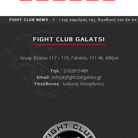
πιο δύσκολο αγώνα της καριέρας της, διεκδικεί τον 6ο παγκόσμιο τί
FIGHT CLUB NEWS
FIGHT CLUB GALATSI
Λεωφ. Βεϊκου 117 – 119, Γαλάτσι, 111 46, Αθήνα
Τηλ.
: 2102915489
Email
:
info[at]fightclubgalatsi.gr
Υπεύθυνος
: Ιωάννης Θεοφάνους