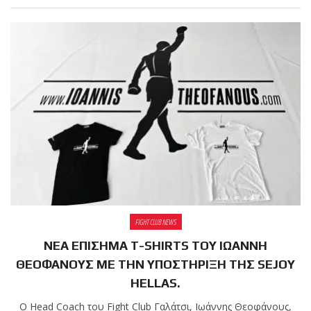
πραγματοποιήθηκε το
κλειστό σεμινάριο
Brazilian Jiu-Jitsu με τον
Grand Master Reyson
Gracie στο Fight Club
Galatsi!
Ο
Κορυφαίος
Βραζιλιάνος προπονητής
FIGHT CLUB NEWS
Reyson Gracie Red Belt 9th
ΝΕΑ ΕΠΙΣΗΜΑ T-SHIRTS ΤΟΥ ΙΩΑΝΝΗ
Degree, σε σεμινάριο BJJ
ΘΕΟΦΑΝΟΥΣ ΜΕ ΤΗΝ ΥΠΟΣΤΗΡΙΞΗ ΤΗΣ SEJOY
για λίγους, στο Fight Club
HELLAS.
Galatsi..!
Ο Head Coach του Fight Club Γαλάτσι, Ιωάννης Θεοφάνους,