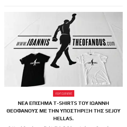
πραγματοποιήθηκε το
κλειστό σεμινάριο
Brazilian Jiu-Jitsu με τον
Grand Master Reyson
Gracie στο Fight Club
Galatsi!
Ο
Κορυφαίος
Βραζιλιάνος προπονητής
FIGHT CLUB NEWS
Reyson Gracie Red Belt 9th
ΝΕΑ ΕΠΙΣΗΜΑ T-SHIRTS ΤΟΥ ΙΩΑΝΝΗ
Degree, σε σεμινάριο BJJ
για λίγους, στο Fight Club
ΘΕΟΦΑΝΟΥΣ ΜΕ ΤΗΝ ΥΠΟΣΤΗΡΙΞΗ ΤΗΣ SEJOY
Galatsi..!
HELLAS.