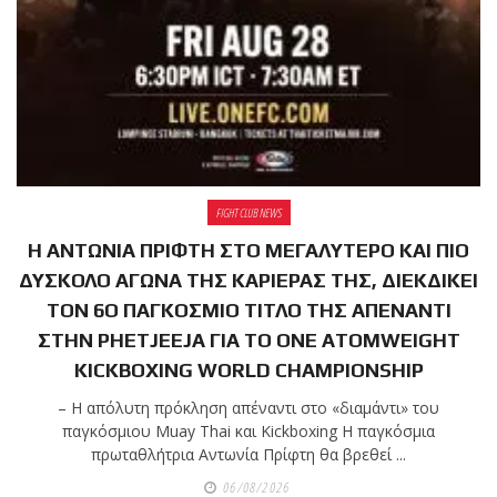
shirts του
Ιωάννη
Θεοφάνους
με την υποστήριξη της
Sejoy Hellas.
Οι αθλητές
του Fight
FIGHT CLUB NEWS
Club Galatsi
Η ΑΝΤΩΝΙΑ ΠΡΙΦΤΗ ΣΤΟ ΜΕΓΑΛΥΤΕΡΟ ΚΑΙ ΠΙΟ
ΔΥΣΚΟΛΟ ΑΓΩΝΑ ΤΗΣ ΚΑΡΙΕΡΑΣ ΤΗΣ, ΔΙΕΚΔΙΚΕΙ
ολοκλήρωσαν με επιτυχία
ΤΟΝ 6Ο ΠΑΓΚΟΣΜΙΟ ΤΙΤΛΟ ΤΗΣ ΑΠΕΝΑΝΤΙ
τις καλοκαιρινές
εξετάσεις έγχρωμων
ΣΤΗΝ PHETJEEJA ΓΙΑ ΤΟ ONE ATOMWEIGHT
ζωνών!
KICKBOXING WORLD CHAMPIONSHIP
– Η απόλυτη πρόκληση απέναντι στο «διαμάντι» του
Με μεγάλη
παγκόσμιου Muay Thai και Kickboxing Η παγκόσμια
πρωταθλήτρια Αντωνία Πρίφτη θα βρεθεί ...
επιτυχία
06/08/2026