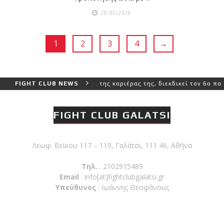
29/05/2026
1
2
3
4
→
ι πιο δύσκολο αγώνα της καριέρας της, διεκδικεί τον 6ο παγκόσμιο 
FIGHT CLUB NEWS
FIGHT CLUB GALATSI
Λεωφ. Βεϊκου 117 – 119, Γαλάτσι, 111 46, Αθήνα
Τηλ.
: 2102915489
Email
:
info[at]fightclubgalatsi.gr
Υπεύθυνος
: Ιωάννης Θεοφάνους