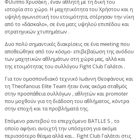
Φίλιππο Χρυσάκη , έναν αθλητή με τη δική του
ιστορία στο χώρο. Η μαχητικότητα του Χρήστου και η
πραγματοποιήθηκε το
υψηλή αγωνιστική του ετοιμότητα, στέρησαν την νίκη
κλειστό σεμινάριο
από το «δάσκαλο», σε ένα ματς υψηλού επιπέδου και
Brazilian Jiu-Jitsu με τον
στρατηγικών χτυπημάτων .
Grand Master Reyson
Gracie στο Fight Club
Δυο πολύ σημαντικές διακρίσεις σε ένα meeting που
Galatsi!
αποθεώθηκε από τον κόσμο- επιβεβαίωση της ανόδου
των μαχητικών αθλημάτων στη χώρα μας, αλλά και
της ετοιμότητας του συλλόγου Fight Club Γαλάτσι .
Ο
Κορυφαίος
Για τον ομοσπονδιακό τεχνικό Ιωάννη Θεοφάνους και
τη Τheofanous Elite Team ήταν ένας ακόμα σταθμός
στην προσπάθεια συλλόγων , αθλητών και promoter
Βραζιλιάνος προπονητής
που μοχθούν για τη διάδοση του αθλήματος, κόντρα
Reyson Gracie Red Belt 9th
στην εποχή και τα προβλήματά της.
Degree, σε σεμινάριο BJJ
Eπόμενο ραντεβού το επερχόμενο BATLLE 5 , το
για λίγους, στο Fight Club
οποίο αφήνει ανοιχτή την υπόσχεση για ακόμα
Galatsi..!
περισσότερο θέαμα αλλά και… Fight Club Γαλάτσι στις