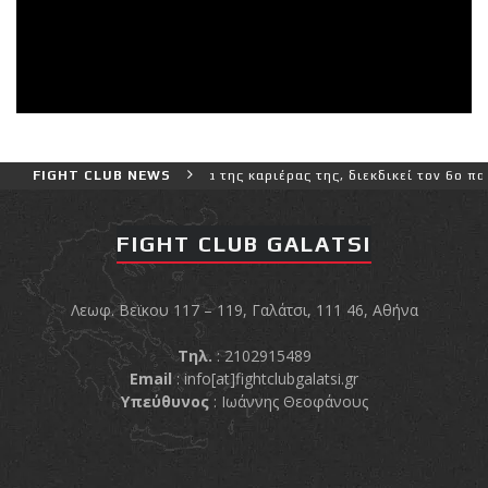
 και πιο δύσκολο αγώνα της καριέρας της, διεκδικεί τον 6ο παγκόσμ
FIGHT CLUB NEWS
FIGHT CLUB GALATSI
Λεωφ. Βεϊκου 117 – 119, Γαλάτσι, 111 46, Αθήνα
Τηλ.
: 2102915489
Email
:
info[at]fightclubgalatsi.gr
Υπεύθυνος
: Ιωάννης Θεοφάνους