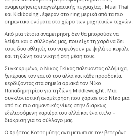
shirts του
αναμετρήσεις επαγγελματικής πυγμαχίας , Muai Thai
Ιωάννη
και Kickboxing , έφεραν στο ring μερικά από τα πιο
Θεοφάνους
σημαντικά ονόματα στο χώρο των μαχητικών τεχνών .
με την υποστήριξη της
Sejoy Hellas.
Από μια τέτοια αναμέτρηση, δεν θα μπορούσε να
λείψει και ο σύλλογός μας, που είχε τη χαρά να δει
Οι αθλητές
τους δυο αθλητές του να φεύγουν με ψηλά το κεφάλι
του Fight
και τη ζώνη του νικητή στη μέση τους.
Club Galatsi
Συγκεκριμένα, ο Νίκος Γκίκας παλεύοντας ολόψυχα,
ξεπέρασε τον εαυτό του αλλά και κάθε προσδοκία,
ολοκλήρωσαν με επιτυχία
κερδίζοντας στα σημεία οριακά τον Νίκο
τις καλοκαιρινές
Παπαδημητρίου για τη ζώνη Middleweight . Mια
εξετάσεις έγχρωμων
συγκλονιστική αναμέτρηση που χάρισε στο Νίκο μια
ζωνών!
από τις πιο σημαντικές νίκες στην διαρκώς
εξελισσόμενη καριέρα του αλλά και ένα τίτλο –
Με μεγάλη
διάκριση για το σύλλογο μας.
επιτυχία
Ο Χρήστος Κοτσομύτης αντιμετώπισε τον βετεράνο