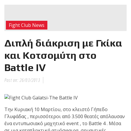
RECENT POSTS
Η Αντωνία
Fight Club News
Πρίφτη στο
μεγαλύτερο
Διπλή διάκριση με Γκίκα
και πιο
δύσκολο
και Κοτσομύτη στο
αγώνα της καριέρας της,
Battle IV
διεκδικεί τον 6ο
παγκόσμιο τίτλο της
απέναντι στην Phetjeeja
Post on:
26/03/2013
για το ONE Atomweight
Kickboxing World
Championship
Την Κυριακή 10 Μαρτίου, στο κλειστό Γήπεδο
Γλυφάδας , περισσότεροι από 3.500 θεατές απόλαυσαν
Νέα
ένα εντυπωσιακό μαχητικό event , το Βattle 4 . Mέσα
επίσημα T-
σε μια καταπληκτική ατμόσφαιρα, σημαντικές