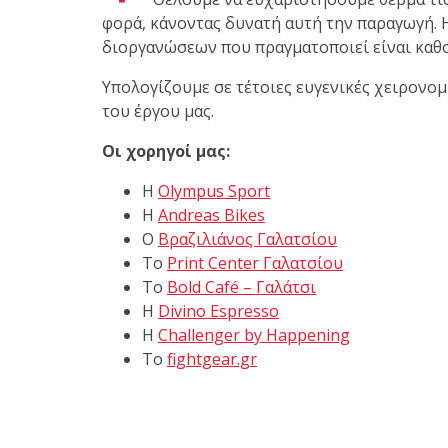
φορά, κάνοντας δυνατή αυτή την παραγωγή. 
διοργανώσεων που πραγματοποιεί είναι καθο
Με μεγάλη επιτυχία πραγματοποιήθηκε το
Υπολογίζουμε σε τέτοιες ευγενικές χειρονομί
Brazilian Jiu-Jitsu με τον Grand Master Rey
του έργου μας.
Club Galatsi!
Οι χορηγοί μας:
Η
Olympus Sport
Ο Κορυφαίος Βραζιλιάνος προπονητής Reys
H
Andreas Bikes
9th Degree, σε σεμινάριο BJJ για λίγους, στο 
Ο
Βραζιλιάνος Γαλατσίου
Το
Print Center Γαλατσίου
Το
Bold Café – Γαλάτσι
Η
Divino Espresso
Η
Challenger by Happening
Το
fightgear.gr