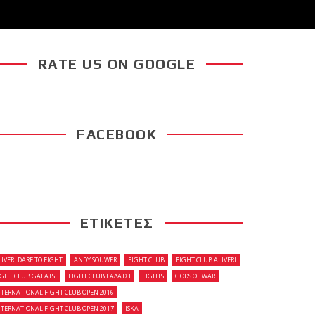
RATE US ON GOOGLE
FACEBOOK
ΕΤΙΚΕΤΕΣ
LIVERI DARE TO FIGHT
ANDY SOUWER
FIGHT CLUB
FIGHT CLUB ALIVERI
IGHT CLUB GALATSI
FIGHT CLUB ΓΑΛΑΤΣΙ
FIGHTS
GODS OF WAR
NTERNATIONAL FIGHT CLUB OPEN 2016
NTERNATIONAL FIGHT CLUB OPEN 2017
ISKA