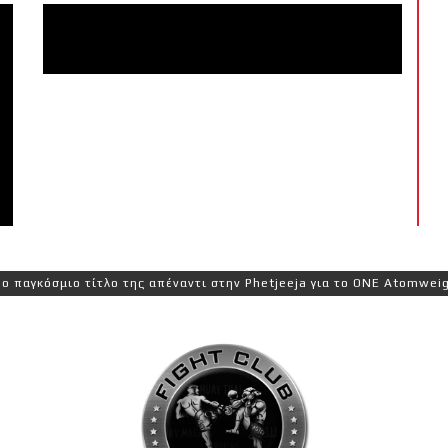
μιο τίτλο της απέναντι στην Phetjeeja για το ONE Atomweight Kickb