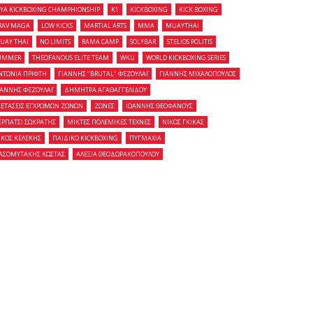
OYA KICKBOXING CHAMPHIONSHIP
K1
KICKBOXING
KICK BOXING
RAV MAGA
LOW KICKS
MARTIAL ARTS
MMA
MUAYTHAI
UAY THAI
NO LIMITS
RAMA CAMP
SOLYBAR
STELIOS POLITIS
UMMER
THEOFANOUS ELITE TEAM
WKU
WORLD KICKBOXING SERIES
ΝΤΩΝΙΑ ΠΡΙΦΤΗ
ΓΙΑΝΝΗΣ "BRUTAL" ΦΕΖΟΥΛΑΪ
ΓΙΑΝΝΗΣ ΜΙΧΑΛΟΠΟΥΛΟΣ
ΙΑΝΝΗΣ ΦΕΖΟΥΛΑΪ
ΔΗΜΗΤΡΑ ΑΓΑΘΑΓΓΕΛΙΔΟΥ
ΞΕΤΑΣΕΙΣ ΕΓΧΡΩΜΩΝ ΖΩΝΩΝ
ΖΩΝΕΣ
ΙΩΑΝΝΗΣ ΘΕΟΦΑΝΟΥΣ
ΕΡΠΑΤΣΙ ΣΩΚΡΑΤΗΣ
ΜΙΚΤΕΣ ΠΟΛΕΜΙΚΕΣ ΤΕΧΝΕΣ
ΝΙΚΟΣ ΓΚΙΚΑΣ
ΙΚΟΣ ΚΕΛΕΚΗΣ
ΠΑΙΔΙΚΟ KICKBOXING
ΠΥΓΜΑΧΙΑ
ΑΣΟΜΥΤΑΚΗΣ ΚΩΣΤΑΣ
ΑΛΕΞΙΑ ΘΕΟΔΩΡΑΚΟΠΟΥΛΟΥ