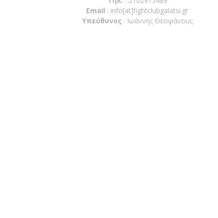
Τηλ.
: 2102915489
Email
:
info[at]fightclubgalatsi.gr
Υπεύθυνος
: Ιωάννης Θεοφάνους