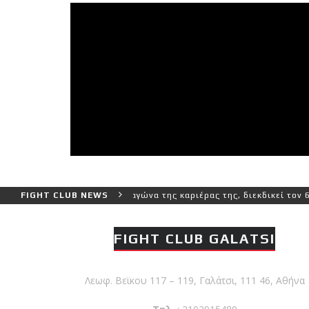
ο και πιο δύσκολο αγώνα της καριέρας της, διεκδικεί τον 6ο παγκόσ
FIGHT CLUB NEWS
FIGHT CLUB GALATSI
Λεωφ. Βεϊκου 117 – 119, Γαλάτσι, 111 46, Αθήνα