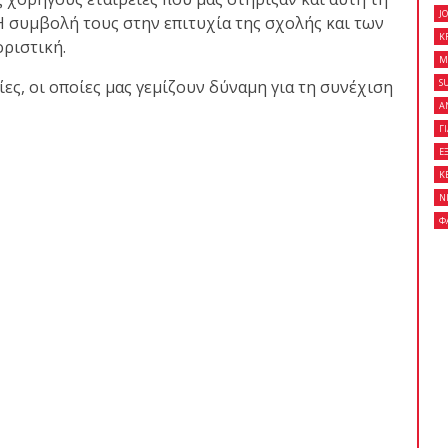
J
Η συμβολή τους στην επιτυχία της σχολής και των
K
ριστική.
M
 κλειστό σεμινάριο
ες, οι οποίες μας γεμίζουν δύναμη για τη συνέχιση
S
son Gracie στο Fight
Α
Γ
Ε
Κ
Ν
on Gracie Red Belt
Φ
Fight Club Galatsi..!