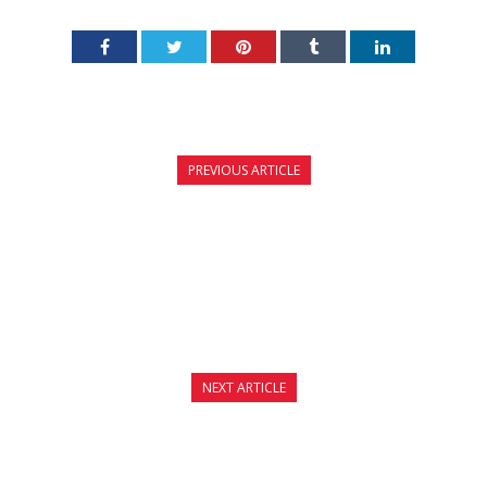
PREVIOUS ARTICLE
ΕΟΡΤΑΣΤΙΚΟ ΠΡΟΓΡΑΜΜΑ ΛΕΙΤΟΥΡΓΙΑΣ
FIGHT CLUB GALATSI
NEXT ARTICLE
ΧΡΙΣΤΟΥΓΕΝΝΙΑΤΙΚΗ ΠΡΟΣΦΟΡΑ
KICKBOXING