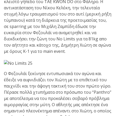
shirts του
κλειστό γήπεδο του TAE KWOΝ DO στο Φάληρο. Η
Ιωάννη
αντικατάσταση του Νίκου Κελέκη, την τελευταία
Θεοφάνους
στιγμή λόγω τραυματισμού του στο αυτί (μερική ρήξη
με την υποστήριξη της
τύμπανου) κατά τη διάρκεια της προετοιμασίας του,
Sejoy Hellas.
σε sparring με τον Μιχάλη Ζαμπίδη έδωσε την
ευκαιρία στον Φεζουλάϊ να αναμετρηθεί και να
διεκδικήσει την ζώνη του No Limits για τα 81kg απο
Οι αθλητές
τον αήττητο και κάτοχο της, Δημήτρη Χιώτη σε αγώνα
του Fight
με όρους Κ-1 για το main event.
Club Galatsi
ολοκλήρωσαν με επιτυχία
τις καλοκαιρινές
Ο Φεζουλάϊ ξεκίνησε εντυπωσιακά τον αγώνα και
εξετάσεις έγχρωμων
έδειξε να αιφνιδιάζει τον Χιώτη με το επιθετικό του
ζωνών!
παιχνίδι και την άψογη τακτική του στον πρώτο γύρο.
Πέρασε πολλά χτυπήματα στο πρόσωπο του “Panthro”
με αποτέλεσμα να του προκαλέσει σοβαρό πρόβλημα
Με μεγάλη
αιμορραγίας στην μύτη. Ο αθλητής μας απέκτησε ένα
επιτυχία
σημαντικό πλεονέκτημα απέναντι στο Χιώτη, ο οποίος