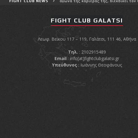
και πιο δύσκολο αγώνα της καριέρας της, διεκδικεί τον 6ο παγκόσμι
FIGHT CLUB NEWS
FIGHT CLUB GALATSI
Λεωφ. Βεϊκου 117 – 119, Γαλάτσι, 111 46, Αθήνα
Τηλ.
: 2102915489
Email
:
info[at]fightclubgalatsi.gr
Υπεύθυνος
: Ιωάννης Θεοφάνους