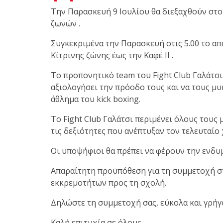
Την Παρασκευή 9 Ιουλίου θα διεξαχθούν στο 
ζωνών .
Με μεγάλη επιτυχία πραγματοποιήθηκε το
Συγκεκριμένα την Παρασκευή στις 5.00 το απ
Brazilian Jiu-Jitsu με τον Grand Master Rey
Κίτρινης ζώνης έως την Καφέ ΙΙ .
Club Galatsi!
Το προπονητικό team του Fight Club Γαλάτσι θ
αξιολογήσει την πρόοδο τους και να τους μυ
άθλημα του kick boxing.
Ο Κορυφαίος Βραζιλιάνος προπονητής Reys
9th Degree, σε σεμινάριο BJJ για λίγους, στο 
Το Fight Club Γαλάτσι περιμένει όλους τους
τις δεξιότητες που ανέπτυξαν τον τελευταίο
Οι υποψήφιοι θα πρέπει να φέρουν την ενδυμα
Απαραίτητη προϋπόθεση για τη συμμετοχή στ
εκκρεμοτήτων προς τη σχολή.
Δηλώστε τη συμμετοχή σας, εύκολα και γρήγ
Καλή επιτυχία σε όλους.