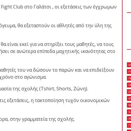
Fight Club στο Γαλάτσι , οι εξετάσεις των έγχρωμων
 κλειστό σεμινάριο
όγευμα, θα εξεταστούν οι αθλητές από την ύλη της
son Gracie στο Fight
α είναι εκεί για να στηρίξει τους μαθητές, να τους
ήσει σε ανώτερα επίπεδα μαχητικής ικανότητας στο
on Gracie Red Belt
A
Fight Club Galatsi..!
 μαθητές του να δώσουν το παρών και να επιδείξουν
F
 χρόνο στο αγώνισμα.
I
I
σία της σχολής (Tshirt, Shorts, Ζώνη).
J
K
ις εξετάσεις, η τακτοποίηση τυχόν οικονομικών
M
S
ορα, στην γραμματεία της σχολής.
Α
Γ