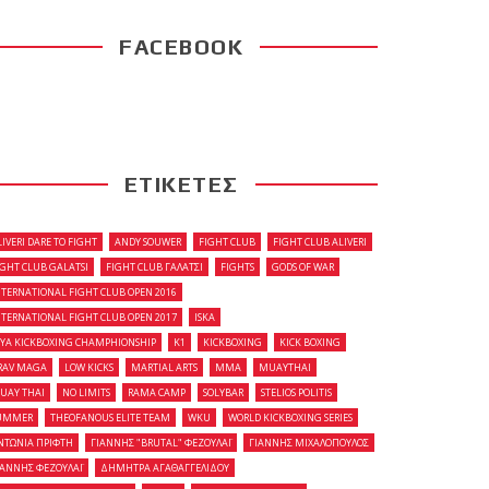
FACEBOOK
ΕΤΙΚΕΤΕΣ
LIVERI DARE TO FIGHT
ANDY SOUWER
FIGHT CLUB
FIGHT CLUB ALIVERI
IGHT CLUB GALATSI
FIGHT CLUB ΓΑΛΑΤΣΙ
FIGHTS
GODS OF WAR
NTERNATIONAL FIGHT CLUB OPEN 2016
NTERNATIONAL FIGHT CLUB OPEN 2017
ISKA
OYA KICKBOXING CHAMPHIONSHIP
K1
KICKBOXING
KICK BOXING
RAV MAGA
LOW KICKS
MARTIAL ARTS
MMA
MUAYTHAI
UAY THAI
NO LIMITS
RAMA CAMP
SOLYBAR
STELIOS POLITIS
UMMER
THEOFANOUS ELITE TEAM
WKU
WORLD KICKBOXING SERIES
ΝΤΩΝΙΑ ΠΡΙΦΤΗ
ΓΙΑΝΝΗΣ "BRUTAL" ΦΕΖΟΥΛΑΪ
ΓΙΑΝΝΗΣ ΜΙΧΑΛΟΠΟΥΛΟΣ
ΙΑΝΝΗΣ ΦΕΖΟΥΛΑΪ
ΔΗΜΗΤΡΑ ΑΓΑΘΑΓΓΕΛΙΔΟΥ