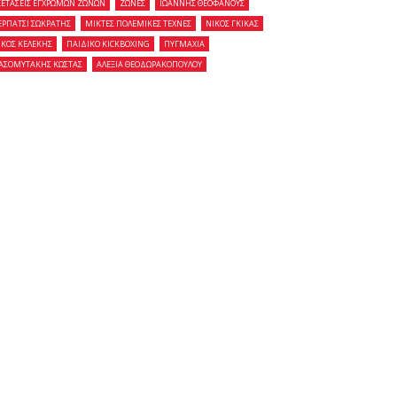
ΞΕΤΑΣΕΙΣ ΕΓΧΡΩΜΩΝ ΖΩΝΩΝ
ΖΩΝΕΣ
ΙΩΑΝΝΗΣ ΘΕΟΦΑΝΟΥΣ
ΕΡΠΑΤΣΙ ΣΩΚΡΑΤΗΣ
ΜΙΚΤΕΣ ΠΟΛΕΜΙΚΕΣ ΤΕΧΝΕΣ
ΝΙΚΟΣ ΓΚΙΚΑΣ
ΙΚΟΣ ΚΕΛΕΚΗΣ
ΠΑΙΔΙΚΟ KICKBOXING
ΠΥΓΜΑΧΙΑ
ΑΣΟΜΥΤΑΚΗΣ ΚΩΣΤΑΣ
ΑΛΕΞΙΑ ΘΕΟΔΩΡΑΚΟΠΟΥΛΟΥ