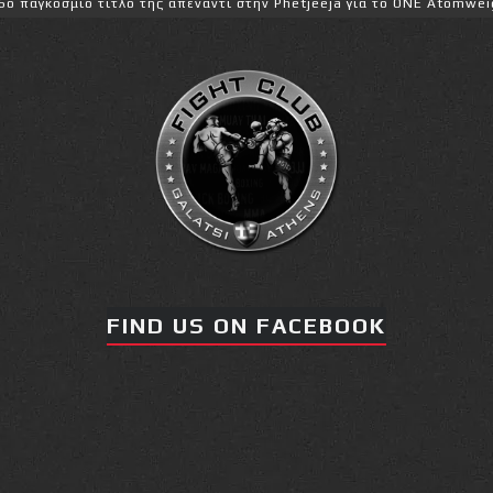
ο τίτλο της απέναντι στην Phetjeeja για το ONE Atomweight Kickbox
FIND US ON FACEBOOK