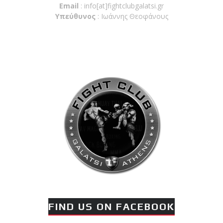
Email
:
info[at]fightclubgalatsi.gr
Υπεύθυνος
: Ιωάννης Θεοφάνους
FIND US ON FACEBOOK