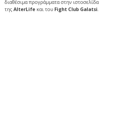
διαθέσιμα προγράμματα στην ιστοσελίδα
Μόνο για 10 ημέρες | 8–
της
AlterLife
και του
Fight Club Galatsi
.
17 Ιουλίου
Ο
Αναστάσης
Θεοφάνους
αγωνίζεται
στο MTGP
Greece στη Ρόδο στις 25
Ιουλίου.