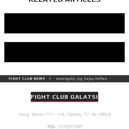
ωάννη Θεοφάνους με την υποστήριξη της Sejoy Hellas.
FIGHT CLUB NEWS
FIGHT CLUB GALATSI
Λεωφ. Βεϊκου 117 – 119, Γαλάτσι, 111 46, Αθήνα
Τηλ.
: 2102915489