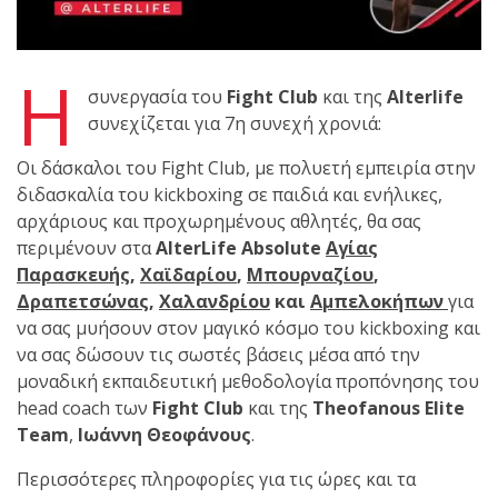
ζωνών!
Με μεγάλη
Η
συνεργασία του
Fight Club
και της
Alterlife
επιτυχία
συνεχίζεται για 7η συνεχή χρονιά:
Οι δάσκαλοι του Fight Club, με πολυετή εμπειρία στην
πραγματοποιήθηκε το
διδασκαλία του kickboxing σε παιδιά και ενήλικες,
κλειστό σεμινάριο
αρχάριους και προχωρημένους αθλητές, θα σας
Brazilian Jiu-Jitsu με τον
περιμένουν στα
AlterLife Absolute
Αγίας
Grand Master Reyson
Παρασκευής
,
Χαϊδαρίου
,
Μπουρναζίου
,
Gracie στο Fight Club
Δραπετσώνας
,
Χαλανδρίου
και
Αμπελοκήπων
για
Galatsi!
να σας μυήσουν στον μαγικό κόσμο του kickboxing και
να σας δώσουν τις σωστές βάσεις μέσα από την
μοναδική εκπαιδευτική μεθοδολογία προπόνησης του
Ετήσιες
head coach των
Fight Club
και της
Theofanous Elite
Team
,
Ιωάννη Θεοφάνους
.
Περισσότερες πληροφορίες για τις ώρες και τα
Προεγγραφές 2026–2027