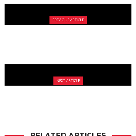
PREVIOUS ARTICLE
ΕΝΑΡΞΗ ΣΗΜΕΡΑ – 360€ ΕΤΗΣΙΑ ΣΥΝΔΡΟΜΗ
ΓΙΑ ΕΓΓΡΑΦΕΣ ΚΑΙ ΑΝΑΝΕΩΣΕΙΣ
NEXT ARTICLE
ΝΕΟ!: KICKBOXING FAMILY ΣΤΟ FIGHT CLUB
GALATSI
RELATED ARTICLES