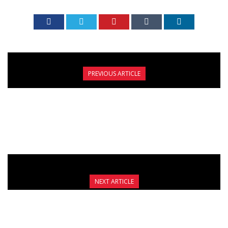
PREVIOUS ARTICLE
ΤΟ FIGHT CLUB GALATSI ΣΤΟ GALA BANCHO
CUP ΣΤΗΝ ΓΑΛΛΙΑ ΤΟ Μ.ΣΑΒΒΑΤΟ ΜΕ ΔΥΟ
ΕΜΦΑΝΙΣΕΙΣ ΣΤΗΝ MAIN CARD.
NEXT ARTICLE
ΔΕΙΤΕ ΤΟΥΣ ΑΓΩΝΕΣ ΤΗΣ ΑΓΑΘΑΓΓΕΛΙΔΟΥ
ΚΑΙ ΤΟΥ ΑΡΒΑΝΙΤΗ ΣΤΗ ΓΑΛΛΙΑ