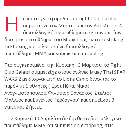
Οι αθλητές του Fight
Club Galatsi ολοκλήρωσαν
Η
με επιτυχία τις
ερασιτεχνική ομάδα του Fight Club Galatsi
καλοκαιρινές εξετάσεις
συμμετείχε τον Μάρτιο και τον Απρίλιο σε 4
έγχρωμων ζωνών!
διασυλλογικά πρωταθλήματα εκ των οποίων
δυο ήταν στο άθλημα του Muay Thai, ένα στο striking
kickboxing και τέλος σε ένα διασυλλογικό
Με μεγάλη επιτυχία
πρωτάθλημα MMA και submission grappling.
πραγματοποιήθηκε το
κλειστό σεμινάριο
Πιο συγκεκριμένα, την Κυριακή 13 Μαρτίου το Fight
Brazilian Jiu-Jitsu με τον
Club Galatsi συμμετείχε στους αγώνες Muay Thai SPAR
Grand Master Reyson
WARS 2 με διοργανωτή το Lions Camp δίνοντας το
Gracie στο Fight Club
παρόν με 5 αθλητές ( Έρσι Πέπα, Νίκος
Galatsi!
Αναγνωστόπουλος, Φίλιππος Θανάσκος, Στέλιος
Μάλλιος και Ευγένιος Τερζόγλου) και σημείωσε 3
νίκες και 2 ήττες.
Ο Κορυφαίος
Βραζιλιάνος προπονητής
Την Κυριακή 10 Απριλίου διεξήχθη το διασυλλογικό
Reyson Gracie Red Belt 9th
πρωτάθλημα MMA και submission grappling, στις
Degree, σε σεμινάριο BJJ