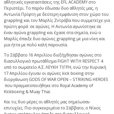
αθλητικές εγκαταστάσεις της EFL ACADEMY στο
για λίγους, στο Fight Club
Περιστέρι. Το παρόν έδωσαν δυο αθλητές μας, η
Galatsi..!
Αντωνία Πρίφτη με δεύτερη εμφάνιση στον χώρο του
grappling και τον Μαρλίς Ζντράβα που συμμετείχε για
πρώτη φορά σε αγώνες. Η Αντωνία αγωνίστηκε σε
έναν αγώνα grappling και έχασε στα σημεία, ενώ ο
Μαρλίς έπαιξε δυο αγώνες grappling με μια νίκη και
μια ήττα με πολύ καλή παρουσία.
Το Σάββατο 16 Απριλίου διεξήχθησαν αγώνες στο
διασυλλογικό πρωτάθλημα FIGHT WITH RESPECT 4
υπό το σωματείο Α.Σ. ΛΕΥΚΗ ΤΙΓΡΗ, ενώ την Κυριακή
17 Απριλίου έγιναν οι αγώνες kick boxing στην
διοργάνωση GODS OF WAR OPEN – STRIKING HEROES
που πραγματοποιήθηκε στο Royal Academy of
Kickboxing & Muay Thai.
Και τις δυο μέρες οι αθλητές μας σημείωσαν
επιτυχίες. Πιο συγκεκριμένα το Σάββατο, ο Νίκος
Αναγνωστόπουλος έπαιξε στο διασυλλογικό