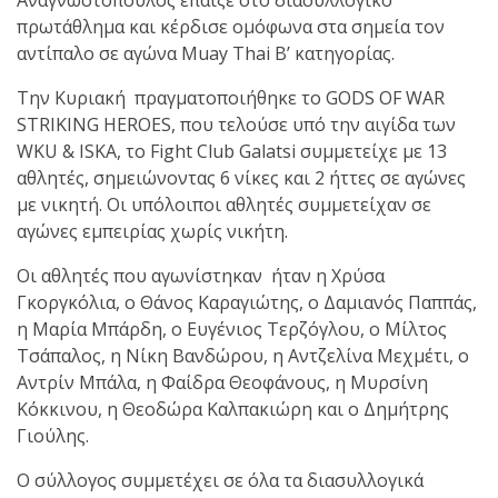
πρωτάθλημα και κέρδισε ομόφωνα στα σημεία τον
αντίπαλο σε αγώνα Muay Thai Β’ κατηγορίας.
Την Κυριακή πραγματοποιήθηκε το GODS OF WAR
STRIKING HEROES, που τελούσε υπό την αιγίδα των
WKU & ISKA, το Fight Club Galatsi συμμετείχε με 13
αθλητές, σημειώνοντας 6 νίκες και 2 ήττες σε αγώνες
με νικητή. Οι υπόλοιποι αθλητές συμμετείχαν σε
αγώνες εμπειρίας χωρίς νικήτη.
Οι αθλητές που αγωνίστηκαν ήταν η Χρύσα
Γκοργκόλια, ο Θάνος Καραγιώτης, ο Δαμιανός Παππάς,
η Μαρία Μπάρδη, ο Ευγένιος Τερζόγλου, ο Μίλτος
Τσάπαλος, η Νίκη Βανδώρου, η Αντζελίνα Μεχμέτι, ο
Αντρίν Μπάλα, η Φαίδρα Θεοφάνους, η Μυρσίνη
Κόκκινου, η Θεοδώρα Καλπακιώρη και ο Δημήτρης
Γιούλης.
Ο σύλλογος συμμετέχει σε όλα τα διασυλλογικά