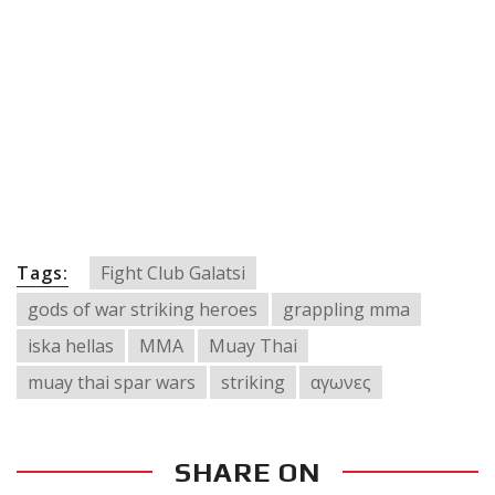
Tags:
Fight Club Galatsi
gods of war striking heroes
grappling mma
iska hellas
MMA
Muay Thai
muay thai spar wars
striking
αγωνες
SHARE ON