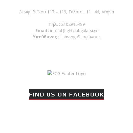
Λεωφ. Βεϊκου 117 – 119, Γαλάτσι, 111 46, Αθήνα
Τηλ.
: 2102915489
Email
:
info[at]fightclubgalatsi.gr
Υπεύθυνος
: Ιωάννης Θεοφάνους
FIND US ON FACEBOOK