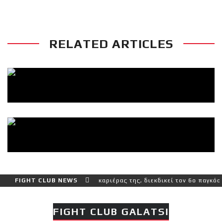
RELATED ARTICLES
ι πιο δύσκολο αγώνα της καριέρας της, διεκδικεί τον 6ο παγκόσμιο 
FIGHT CLUB NEWS
FIGHT CLUB GALATSI