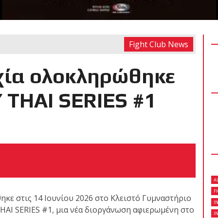
Fight Club News
RECENT POSTS
 δύσκολο αγώνα της
χία ολοκληρώθηκε
 τίτλο της απέναντι
Kickboxing World
THAI SERIES #1
ς με την υποστήριξη
A
ωσαν με επιτυχία τις
F
ηκε στις 14 Ιουνίου 2026 στο Κλειστό Γυμναστήριο
ων ζωνών!
I
AI SERIES #1, μια νέα διοργάνωση αφιερωμένη στο
I