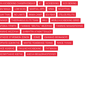
OYA KICKBOXING CHAMPHIONSHIP
K1
KICKBOXING
KICK BOXING
RAV MAGA
LOW KICKS
MARTIAL ARTS
MMA
MUAYTHAI
UAY THAI
NO LIMITS
RAMA CAMP
SOLYBAR
STELIOS POLITIS
UMMER
THEOFANOUS ELITE TEAM
WKU
WORLD KICKBOXING SERIES
ΝΤΩΝΙΑ ΠΡΙΦΤΗ
ΓΙΑΝΝΗΣ "BRUTAL" ΦΕΖΟΥΛΑΪ
ΓΙΑΝΝΗΣ ΜΙΧΑΛΟΠΟΥΛΟΣ
ΙΑΝΝΗΣ ΦΕΖΟΥΛΑΪ
ΔΗΜΗΤΡΑ ΑΓΑΘΑΓΓΕΛΙΔΟΥ
ΞΕΤΑΣΕΙΣ ΕΓΧΡΩΜΩΝ ΖΩΝΩΝ
ΖΩΝΕΣ
ΙΩΑΝΝΗΣ ΘΕΟΦΑΝΟΥΣ
ΕΡΠΑΤΣΙ ΣΩΚΡΑΤΗΣ
ΜΙΚΤΕΣ ΠΟΛΕΜΙΚΕΣ ΤΕΧΝΕΣ
ΝΙΚΟΣ ΓΚΙΚΑΣ
ΙΚΟΣ ΚΕΛΕΚΗΣ
ΠΑΙΔΙΚΟ KICKBOXING
ΠΥΓΜΑΧΙΑ
ΑΣΟΜΥΤΑΚΗΣ ΚΩΣΤΑΣ
ΑΛΕΞΙΑ ΘΕΟΔΩΡΑΚΟΠΟΥΛΟΥ