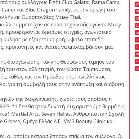
πό τους συλλόγους Fight Club Galatsi, Rama Camp,
J
 Camp και Blue Dragon Family, με την αρωγή του
K
νελλήνιας Ομοσπονδίας Muay Thai.
M
 κλειστό σεμινάριο
ικιών συμμετείχαν σε ερασιτεχνικούς αγώνες Muay
S
son Gracie στο Fight
τή, προσφέροντας όμορφες στιγμές, αγωνιστικό
Α
η κύλησε με εξαιρετική ροή, υψηλό επίπεδο
Γ
ές, προπονητές και θεατές να απολαμβάνουν μια
Ε
Κ
της διοργάνωσης Γιάννης Θεοφάνους τίμησε τον
Ν
on Gracie Red Belt
ξή του στον αθλητισμό, τον Κώστα Ταμπουρέα,
Φ
Fight Club Galatsi..!
ής, καθώς και τον Πρόεδρο της Πανελλήνιας
ο, για τη συμβολή τους στην ανάπτυξη και διάδοση
ρηγών της διοργάνωσης, χωρίς τους οποίους η
ES #1 δεν θα ήταν δυνατή. Ευχαριστούμε θερμά τις
rce1 Martial Arts, Seven Hellas, Ανθρωπιστική Σχολή
Greece, Ωμέγα Ελλάς Α.Ε., VMS Beauty Clinic και
ητές, οι οποίοι εκπροσώπησαν επάξια τον σύλλογο. Οι