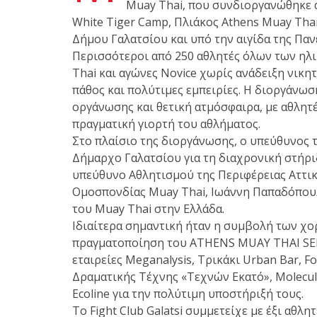
Muay Thai, που συνδιοργανώθηκε α
White Tiger Camp, Πλιάκος Athens Muay Thai
Δήμου Γαλατσίου και υπό την αιγίδα της Πα
Με μεγάλη επιτυχία πραγματοποιήθηκε το
Περισσότεροι από 250 αθλητές όλων των ηλ
Brazilian Jiu-Jitsu με τον Grand Master Rey
Thai και αγώνες Novice χωρίς ανάδειξη νικη
Club Galatsi!
πάθος και πολύτιμες εμπειρίες. Η διοργάνωσ
οργάνωσης και θετική ατμόσφαιρα, με αθλητ
πραγματική γιορτή του αθλήματος.
Στο πλαίσιο της διοργάνωσης, ο υπεύθυνος 
Ο Κορυφαίος Βραζιλιάνος προπονητής Reys
Δήμαρχο Γαλατσίου για τη διαχρονική στήρι
9th Degree, σε σεμινάριο BJJ για λίγους, στο 
υπεύθυνο Αθλητισμού της Περιφέρειας Αττικ
Ομοσπονδίας Muay Thai, Ιωάννη Παπαδόπουλ
του Muay Thai στην Ελλάδα.
Ιδιαίτερα σημαντική ήταν η συμβολή των χο
πραγματοποίηση του ATHENS MUAY THAI SERI
εταιρείες Meganalysis, Τρικάκι Urban Bar, Fo
Δραματικής Τέχνης «Τεχνών Εκατό», Molecule 
Ecoline για την πολύτιμη υποστήριξή τους.
Το Fight Club Galatsi συμμετείχε με έξι αθλ