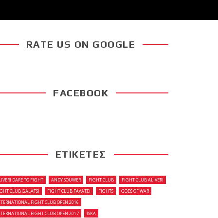
RATE US ON GOOGLE
FACEBOOK
ΕΤΙΚΕΤΕΣ
LIVERI DARE TO FIGHT
ANDY SOUWER
FIGHT CLUB
FIGHT CLUB ALIVERI
IGHT CLUB GALATSI
FIGHT CLUB ΓΑΛΑΤΣΙ
FIGHTS
GODS OF WAR
NTERNATIONAL FIGHT CLUB OPEN 2016
NTERNATIONAL FIGHT CLUB OPEN 2017
ISKA