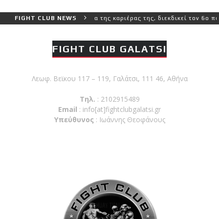
ο και πιο δύσκολο αγώνα της καριέρας της, διεκδικεί τον 6ο παγκόσ
FIGHT CLUB NEWS
FIGHT CLUB GALATSI
Λεωφ. Βεϊκου 117 – 119, Γαλάτσι, 111 46, Αθήνα
Τηλ.
: 2102915489
Email
:
info[at]fightclubgalatsi.gr
Υπεύθυνος
: Ιωάννης Θεοφάνους