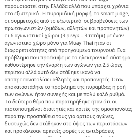
παρουσιαστεί στην Ελλάδα αλλά που υπάρχει χρόνια
πραγματοποιήθηκε το
στο εξωτερικό . Η πυραμιδική μορφή, το smart judge,
κλειστό σεμινάριο
οι συμμετοχές από το εξωτερικό, οι βραβεύσεις των
Brazilian Jiu-Jitsu με τον
πρωταγωνιστών (ομάδων, αθλητών και προπονητών)
Grand Master Reyson
οι 6 αγωνιστικοί χώροι (3 ρινγκ – 3 τατάμι) με έναν
Gracie στο Fight Club
αγωνιστικό χώρο μόνο για Muay Thai ήταν οι
Galatsi!
διαφορετικότητες από προηγούμενα τουρνουά. Ένα
πρόβλημα που προέκυψε με το ηλεκτρονικό σύστημα
καθυστέρησε την έναρξη των αγώνων για 2,5 ώρες
Ο
περίπου αλλά αυτό δεν στάθηκε ικανό να
Κορυφαίος
αποπροσανατολίσει αθλητές και προπονητές. Όταν
αποκαταστάθηκε το πρόβλημα της πυραμίδας η ροή
των αγώνων ήταν συνεχής και με πολύ καλό ρυθμό.
Βραζιλιάνος προπονητής
Το δεύτερο θέμα που παρατηρήθηκε ήταν ότι οι
Reyson Gracie Red Belt 9th
πιστοποιημένοι διαιτητές και κριτές της ομοσπονδίας
Degree, σε σεμινάριο BJJ
παρά την προσπάθεια τους για άρτιους αγώνες,
για λίγους, στο Fight Club
δυστυχώς δεν στάθηκαν στο ύψος των περιστάσεων
Galatsi..!
και προκάλεσαν αρκετές φορές τις αντιδράσεις