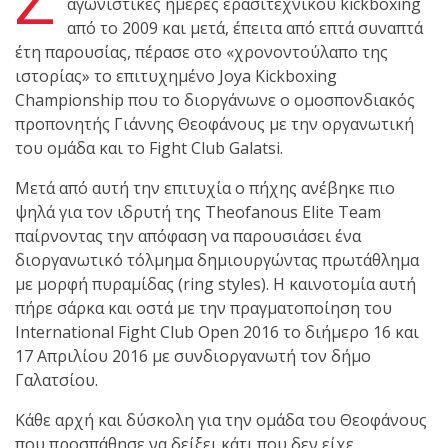
shirts του
αγωνιστικές ημέρες ερασιτεχνικού kickboxing
Ιωάννη
από το 2009 και μετά, έπειτα από επτά συναπτά
Θεοφάνους
έτη παρουσίας, πέρασε στο «χρονοντούλαπο της
με την υποστήριξη της
ιστορίας» το επιτυχημένο Joya Kickboxing
Sejoy Hellas.
Championship που το διοργάνωνε ο ομοσπονδιακός
προπονητής Γιάννης Θεοφάνους με την οργανωτική
του ομάδα και το Fight Club Galatsi.
Οι αθλητές
του Fight
Μετά από αυτή την επιτυχία ο πήχης ανέβηκε πιο
Club Galatsi
ψηλά για τον ιδρυτή της Theofanous Elite Team
παίρνοντας την απόφαση να παρουσιάσει ένα
ολοκλήρωσαν με επιτυχία
διοργανωτικό τόλμημα δημιουργώντας πρωτάθλημα
τις καλοκαιρινές
με μορφή πυραμίδας (ring styles). Η καινοτομία αυτή
εξετάσεις έγχρωμων
πήρε σάρκα και οστά με την πραγματοποίηση του
ζωνών!
International Fight Club Open 2016 το διήμερο 16 και
17 Απριλίου 2016 με συνδιοργανωτή τον δήμο
Γαλατσίου.
Με μεγάλη
επιτυχία
Κάθε αρχή και δύσκολη για την ομάδα του Θεοφάνους
που προσπάθησε να δείξει κάτι που δεν είχε