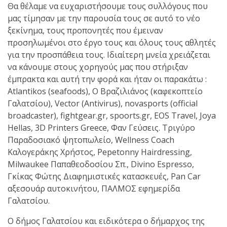
Θα θέλαμε να ευχαριστήσουμε τους συλλόγους που
μας τίμησαν με την παρουσία τους σε αυτό το νέο
ξεκίνημα, τους προπονητές που έμειναν
προσηλωμένοι στο έργο τους και όλους τους αθλητές
για την προσπάθεια τους. Ιδιαίτερη μνεία χρειάζεται
να κάνουμε στους χορηγούς μας που στήριξαν
έμπρακτα και αυτή την φορά και ήταν οι παρακάτω :
Atlantikos (seafoods), Ο Βραζιλιάνος (καφεκοπτείο
Γαλατσίου), Vector (Antivirus), novasports (official
broadcaster), fightgear.gr, spoorts.gr, EOS Travel, Joya
Hellas, 3D Printers Greece, Φαν Γεύσεις. Τριγύρο
Παραδοσιακό ψητοπωλείο, Wellness Coach
Καλογεράκης Χρήστος, Pepetonny Hairdressing,
Milwaukee Παπαθεοδοσίου Σπ., Divino Espresso,
Γκίκας Φώτης Διαφημιστικές κατασκευές, Pan Car
αξεσουάρ αυτοκινήτου, ΠΑΛΜΟΣ εφημερίδα
Γαλατσίου.
Ο δήμος Γαλατσίου και ειδικότερα ο δήμαρχος της