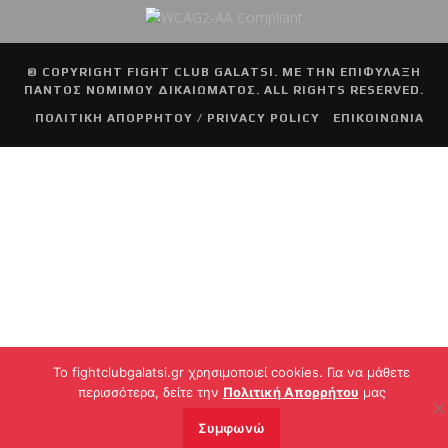
© COPYRIGHT
FIGHT CLUB GALATSI
. ΜΕ ΤΗΝ ΕΠΙΦΥΛΑΞΗ
ΠΑΝΤΟΣ ΝΟΜΙΜΟΥ ΔΙΚΑΙΩΜΑΤΟΣ. ALL RIGHTS RESERVED.
ΠΟΛΙΤΙΚΗ ΑΠΟΡΡΗΤΟΥ / PRIVACY POLICY
ΕΠΙΚΟΙΝΩΝΙΑ
To fightclubgalatsi.gr χρησιμοποιεί cookies. Για να μάθετε
περισσότερα, δείτε την
Πολιτική Απορρήτου
μας
Συμφωνώ