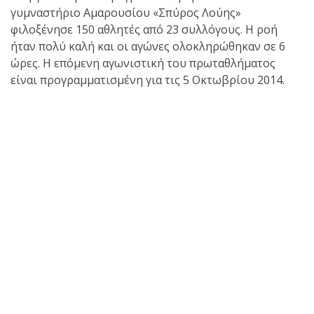
shirts του
γυμναστήριο Αμαρουσίου «Σπύρος Λούης»
Ιωάννη
φιλοξένησε 150 αθλητές από 23 συλλόγους. Η ροή
Θεοφάνους
ήταν πολύ καλή και οι αγώνες ολοκληρώθηκαν σε 6
με την υποστήριξη της
ώρες. Η επόμενη αγωνιστική του πρωταθλήματος
Sejoy Hellas.
είναι προγραμματισμένη για τις 5 Οκτωβρίου 2014.
Οι αθλητές
του Fight
Club Galatsi
ολοκλήρωσαν με επιτυχία
τις καλοκαιρινές
εξετάσεις έγχρωμων
ζωνών!
Με μεγάλη
επιτυχία