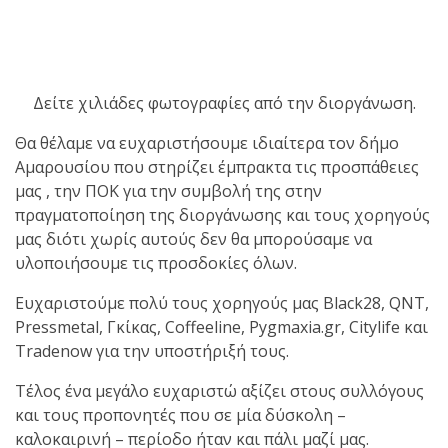
πραγματοποιήθηκε το
κλειστό σεμινάριο
Brazilian Jiu-Jitsu με τον
Δείτε χιλιάδες φωτογραφίες από την διοργάνωση.
Grand Master Reyson
Gracie στο Fight Club
Θα θέλαμε να ευχαριστήσουμε ιδιαίτερα τον δήμο
Galatsi!
Αμαρουσίου που στηρίζει έμπρακτα τις προσπάθειες
μας , την ΠΟΚ για την συμβολή της στην
πραγματοποίηση της διοργάνωσης και τους χορηγούς
Ο
μας διότι χωρίς αυτούς δεν θα μπορούσαμε να
Κορυφαίος
υλοποιήσουμε τις προσδοκίες όλων.
Ευχαριστούμε πολύ τους χορηγούς μας Black28, QNT,
Βραζιλιάνος προπονητής
Pressmetal, Γκίκας, Coffeeline, Pygmaxia.gr, Citylife και
Reyson Gracie Red Belt 9th
Tradenow για την υποστήριξή τους.
Degree, σε σεμινάριο BJJ
για λίγους, στο Fight Club
Τέλος ένα μεγάλο ευχαριστώ αξίζει στους συλλόγους
και τους προπονητές που σε μία δύσκολη –
Galatsi..!
καλοκαιρινή – περίοδο ήταν και πάλι μαζί μας.