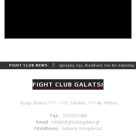
ιο δύσκολο αγώνα της καριέρας της, διεκδικεί τον 6ο παγκόσμιο τί
FIGHT CLUB NEWS
FIGHT CLUB GALATSI
Λεωφ. Βεϊκου 117 – 119, Γαλάτσι, 111 46, Αθήνα
Τηλ.
: 2102915489
Email
:
info[at]fightclubgalatsi.gr
Υπεύθυνος
: Ιωάννης Θεοφάνους