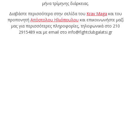
μήνα τρίμηνης διάρκειας.
πραγματοποιήθηκε το
Διαβάστε περισσότερα στην σελίδα του
Krav Maga
και του
κλειστό σεμινάριο
προπονητή
Απόστολου Ηλιόπουλου
και επικοινωνήστε μαζί
Brazilian Jiu-Jitsu με τον
μας για περισσότερες πληροφορίες, τηλεφωνικά στο 210
2915489 και με email στο info@fightclubgalatsi.gr
Grand Master Reyson
Gracie στο Fight Club
Galatsi!
Ο
Κορυφαίος
Βραζιλιάνος προπονητής
Reyson Gracie Red Belt 9th
Degree, σε σεμινάριο BJJ
για λίγους, στο Fight Club
Galatsi..!