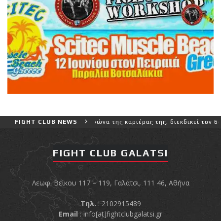
ερο και πιο δύσκολο αγώνα της καριέρας της, διεκδικεί τον 6ο παγκ
FIGHT CLUB NEWS
FIGHT CLUB GALATSI
Λεωφ. Βεϊκου 117 – 119, Γαλάτσι, 111 46, Αθήνα
Τηλ.
: 2102915489
Email
:
info[at]fightclubgalatsi.gr