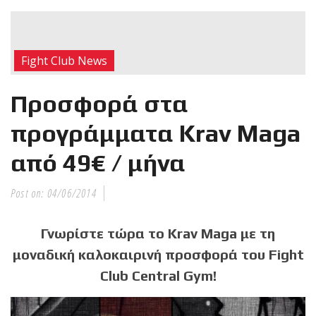
RECENT POSTS
Η Αντωνία
Fight Club News
Πρίφτη στο
μεγαλύτερο
Προσφορά στα
και πιο
δύσκολο
προγράμματα Krav Maga
αγώνα της καριέρας της,
από 49€ / μήνα
διεκδικεί τον 6ο
παγκόσμιο τίτλο της
απέναντι στην Phetjeeja
Post on:
04/06/2014
για το ONE Atomweight
Kickboxing World
Γνωρίστε τώρα το Krav Maga με τη
Championship
μοναδική καλοκαιρινή προσφορά του Fight
Club Central Gym!
Νέα
επίσημα T-