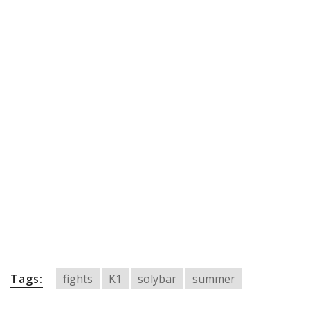
πραγματοποιήθηκε το
κλειστό σεμινάριο
Brazilian Jiu-Jitsu με τον
Grand Master Reyson
Gracie στο Fight Club
Galatsi!
Ο Κορυφαίος
Βραζιλιάνος προπονητής
Reyson Gracie Red Belt 9th
Degree, σε σεμινάριο BJJ
για λίγους, στο Fight Club
Galatsi..!
Tags:
fights
K1
solybar
summer