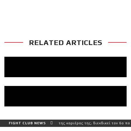
SOLYBAR SUMMER FIGHTS – CO-MAIN
EVENT: ΚΑΡΑΚΛΙΔΗΣ VS ΠΑΝΤΑΖΗΣ
RELATED ARTICLES
ρο και πιο δύσκολο αγώνα της καριέρας της, διεκδικεί τον 6ο παγκό
FIGHT CLUB NEWS