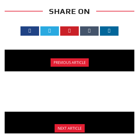
SHARE ON
PREVIOUS ARTICLE
SOLYBAR SUMMER FIGHTS: ΝΤΟΣΚΟΥ VS
ΚΩΤΣΟΠΟΥΛΟΣ & ΧΑΡΚΟΥΤΣΑΚΗΣ VS
ΠΑΪΤΕΡΗΣ
NEXT ARTICLE