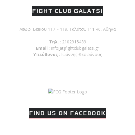
FIGHT CLUB GALATSI
Λεωφ. Βεϊκου 117 – 119, Γαλάτσι, 111 46, Αθήνα
Τηλ.
: 2102915489
Email
:
info[at]fightclubgalatsi.gr
Υπεύθυνος
: Ιωάννης Θεοφάνους
FIND US ON FACEBOOK