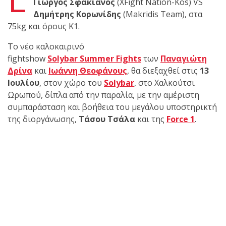
shirts του
Γιώργος Σφακιανός
(XFight Nation-Kos) VS
Ιωάννη
Δημήτρης Κορωνίδης
(Makridis Team), στα
Θεοφάνους
75kg και όρους Κ1.
με την υποστήριξη της
Το νέο καλοκαιρινό
Sejoy Hellas.
fightshow
Solybar
Summer
Fights
των
Παναγιώτη
Δρίνα
και
Ιωάννη Θεοφάνους
, θα διεξαχθεί στις
13
Οι αθλητές
Ιουλίου
, στον χώρο του
Solybar
, στο Χαλκούτσι
του Fight
Ωρωπού, δίπλα από την παραλία, με την αμέριστη
Club Galatsi
συμπαράσταση και βοήθεια του μεγάλου υποστηρικτή
της διοργάνωσης,
Τάσου Τσάλα
και της
Force 1
.
ολοκλήρωσαν με επιτυχία
τις καλοκαιρινές
εξετάσεις έγχρωμων
ζωνών!
Με μεγάλη
επιτυχία