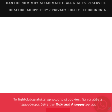
ΠΑΝΤΟΣ ΝΟΜΙΜΟΥ ΔΙΚΑΙΩΜΑΤΟΣ. ALL RIGHTS RESERVED.
ΠΟΛΙΤΙΚΗ ΑΠΟΡΡΗΤΟΥ / PRIVACY POLICY
ΕΠΙΚΟΙΝΩΝΙΑ
To fightclubgalatsi.gr χρησιμοποιεί cookies. Για να μάθετε
περισσότερα, δείτε την
Πολιτική Απορρήτου
μας