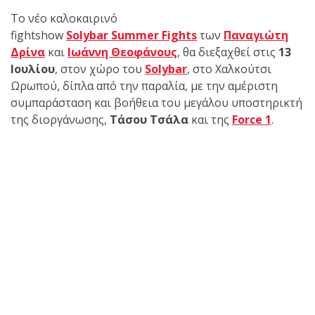
shirts του
Το νέο καλοκαιρινό
Ιωάννη
fightshow
Solybar
Θεοφάνους
Summer
Fights
των
Παναγιώτη
με την υποστήριξη της
Δρίνα
και
Ιωάννη Θεοφάνους
, θα διεξαχθεί στις
13
Ιουλίου
Sejoy Hellas.
, στον χώρο του
Solybar
, στο Χαλκούτσι
Ωρωπού, δίπλα από την παραλία, με την αμέριστη
συμπαράσταση και βοήθεια του μεγάλου υποστηρικτή
Οι αθλητές
της διοργάνωσης,
Τάσου Τσάλα
και της
Force 1
.
του Fight
Club Galatsi
ολοκλήρωσαν με επιτυχία
τις καλοκαιρινές
εξετάσεις έγχρωμων
ζωνών!
Με μεγάλη
επιτυχία