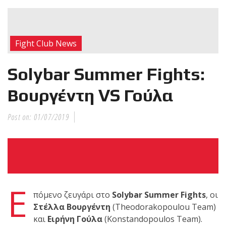
RECENT POSTS
Η Αντωνία
Fight Club News
Πρίφτη στο
μεγαλύτερο
Solybar Summer Fights:
και πιο
δύσκολο
Βουργέντη VS Γούλα
αγώνα της καριέρας της,
διεκδικεί τον 6ο
Post on:
01/07/2019
παγκόσμιο τίτλο της
απέναντι στην Phetjeeja
για το ONE Atomweight
Kickboxing World
Championship
Ε
πόμενο ζευγάρι στο
Solybar Summer Fights
, οι
Νέα
Στέλλα Βουργέντη
(Theodorakopoulou Team)
επίσημα T-
και
Ειρήνη Γούλα
(Konstandopoulos Team).