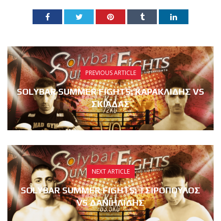
PREVIOUS ARTICLE
SOLYBAR SUMMER FIGHTS: ΚΑΡΑΚΛΙΔΗΣ VS
ΣΚΙΑΔΑΣ
NEXT ARTICLE
SOLYBAR SUMMER FIGHTS: ΤΣΙΡΟΠΟΥΛΟΣ
VS ΔΑΝΙΗΛΙΔΗΣ