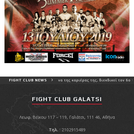
ο και πιο δύσκολο αγώνα της καριέρας της, διεκδικεί τον 6ο παγκόσ
FIGHT CLUB NEWS
FIGHT CLUB GALATSI
Λεωφ. Βεϊκου 117 – 119, Γαλάτσι, 111 46, Αθήνα
Τηλ.
: 2102915489