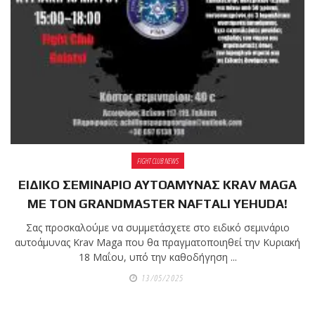
shirts του
Ιωάννη
Θεοφάνους
με την υποστήριξη της
Sejoy Hellas.
Οι αθλητές
του Fight
Club Galatsi
FIGHT CLUB NEWS
ολοκλήρωσαν με επιτυχία
ΕΙΔΙΚΟ ΣΕΜΙΝΑΡΙΟ ΑΥΤΟΑΜΥΝΑΣ KRAV MAGA
τις καλοκαιρινές
ΜΕ ΤΟΝ GRANDMASTER NAFTALI YEHUDA!
εξετάσεις έγχρωμων
Σας προσκαλούμε να συμμετάσχετε στο ειδικό σεμινάριο
ζωνών!
αυτοάμυνας Krav Maga που θα πραγματοποιηθεί την Κυριακή
18 Μαΐου, υπό την καθοδήγηση ...
Με μεγάλη
13/05/2025
επιτυχία