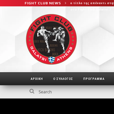
FIGHT CLUB NEWS
ης, διεκδικεί τον 6ο παγκόσμιο τίτλο της απέναντι στην Phetjeeja
ε σεμινάριο BJJ για λίγους, στο Fight Club Galatsi..!
ΑΡΧΙΚΗ
Ο ΣΥΛΛΟΓΟΣ
ΠΡΟΓΡΑΜΜΑ