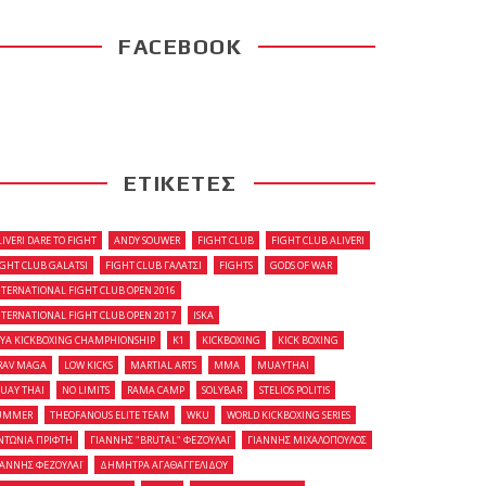
FACEBOOK
ΕΤΙΚΕΤΕΣ
LIVERI DARE TO FIGHT
ANDY SOUWER
FIGHT CLUB
FIGHT CLUB ALIVERI
IGHT CLUB GALATSI
FIGHT CLUB ΓΑΛΑΤΣΙ
FIGHTS
GODS OF WAR
NTERNATIONAL FIGHT CLUB OPEN 2016
NTERNATIONAL FIGHT CLUB OPEN 2017
ISKA
OYA KICKBOXING CHAMPHIONSHIP
K1
KICKBOXING
KICK BOXING
RAV MAGA
LOW KICKS
MARTIAL ARTS
MMA
MUAYTHAI
UAY THAI
NO LIMITS
RAMA CAMP
SOLYBAR
STELIOS POLITIS
UMMER
THEOFANOUS ELITE TEAM
WKU
WORLD KICKBOXING SERIES
ΝΤΩΝΙΑ ΠΡΙΦΤΗ
ΓΙΑΝΝΗΣ "BRUTAL" ΦΕΖΟΥΛΑΪ
ΓΙΑΝΝΗΣ ΜΙΧΑΛΟΠΟΥΛΟΣ
ΙΑΝΝΗΣ ΦΕΖΟΥΛΑΪ
ΔΗΜΗΤΡΑ ΑΓΑΘΑΓΓΕΛΙΔΟΥ