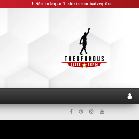
Νέα επίσημα T-shirts του Ιωάννη Θεοφάνους με την υποστήριξ