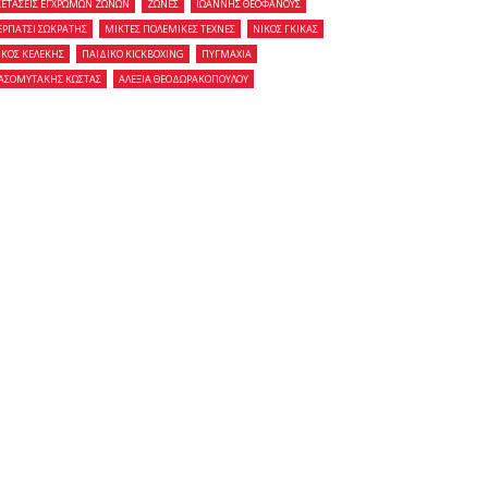
ΞΕΤΑΣΕΙΣ ΕΓΧΡΩΜΩΝ ΖΩΝΩΝ
ΖΩΝΕΣ
ΙΩΑΝΝΗΣ ΘΕΟΦΑΝΟΥΣ
ΕΡΠΑΤΣΙ ΣΩΚΡΑΤΗΣ
ΜΙΚΤΕΣ ΠΟΛΕΜΙΚΕΣ ΤΕΧΝΕΣ
ΝΙΚΟΣ ΓΚΙΚΑΣ
ΙΚΟΣ ΚΕΛΕΚΗΣ
ΠΑΙΔΙΚΟ KICKBOXING
ΠΥΓΜΑΧΙΑ
ΑΣΟΜΥΤΑΚΗΣ ΚΩΣΤΑΣ
ΑΛΕΞΙΑ ΘΕΟΔΩΡΑΚΟΠΟΥΛΟΥ