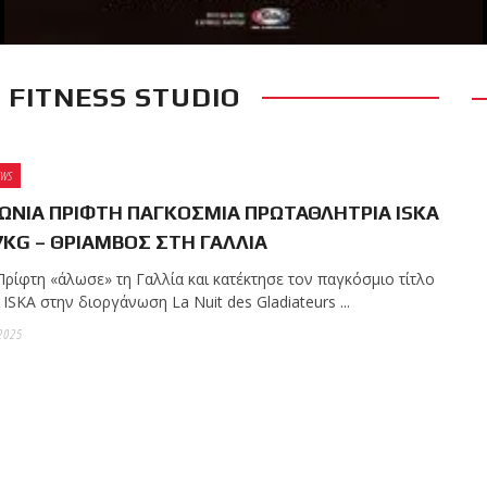
 FITNESS STUDIO
RECENT POSTS
 δύσκολο αγώνα της
 τίτλο της απέναντι
EWS
Kickboxing World
ΩΝΙΑ ΠΡΙΦΤΗ ΠΑΓΚΟΣΜΙΑ ΠΡΩΤΑΘΛΗΤΡΙΑ ISKA
7KG – ΘΡΙΑΜΒΟΣ ΣΤΗ ΓΑΛΛΙΑ
Πρίφτη «άλωσε» τη Γαλλία και κατέκτησε τον παγκόσμιο τίτλο
ς με την υποστήριξη
 ISKA στην διοργάνωση La Nuit des Gladiateurs ...
2025
ωσαν με επιτυχία τις
ων ζωνών!