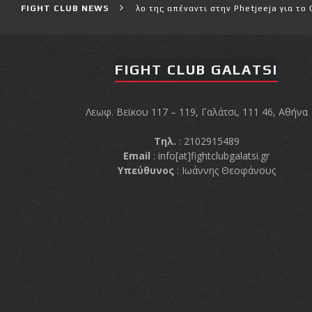
ν 6ο παγκόσμιο τίτλο της απέναντι στην Phetjeeja για το ONE Atomw
FIGHT CLUB NEWS
FIGHT CLUB GALATSI
Λεωφ. Βεϊκου 117 – 119, Γαλάτσι, 111 46, Αθήνα
Τηλ.
: 2102915489
Email
:
info[at]fightclubgalatsi.gr
Υπεύθυνος
: Ιωάννης Θεοφάνους