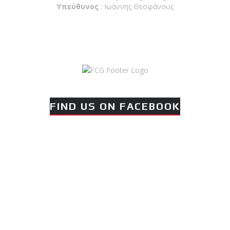
Galatsi!
Υπεύθυνος
: Ιωάννης Θεοφάνους
Ο Κορυφαίος
Βραζιλιάνος προπονητής
Reyson Gracie Red Belt 9th
Degree, σε σεμινάριο BJJ
για λίγους, στο Fight Club
Galatsi..!
FIND US ON FACEBOOK