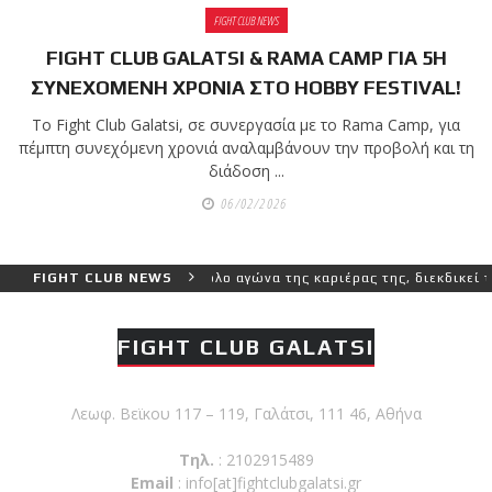
shirts του
FIGHT CLUB NEWS
Ιωάννη
Θεοφάνους
FIGHT CLUB GALATSI & RAMA CAMP ΓΙΑ 5Η
με την υποστήριξη της
ΣΥΝΕΧΟΜΕΝΗ ΧΡΟΝΙΑ ΣΤΟ HOBBY FESTIVAL!
Sejoy Hellas.
Το Fight Club Galatsi, σε συνεργασία με το Rama Camp, για
πέμπτη συνεχόμενη χρονιά αναλαμβάνουν την προβολή και τη
Οι αθλητές του Fight
διάδοση ...
Club Galatsi ολοκλήρωσαν
06/02/2026
με επιτυχία τις
καλοκαιρινές εξετάσεις
έγχρωμων ζωνών!
 μεγαλύτερο και πιο δύσκολο αγώνα της καριέρας της, διεκδικεί τον
FIGHT CLUB NEWS
Με μεγάλη επιτυχία
FIGHT CLUB GALATSI
πραγματοποιήθηκε το
κλειστό σεμινάριο
Λεωφ. Βεϊκου 117 – 119, Γαλάτσι, 111 46, Αθήνα
Brazilian Jiu-Jitsu με τον
Grand Master Reyson
Τηλ.
: 2102915489
Gracie στο Fight Club
Email
:
info[at]fightclubgalatsi.gr