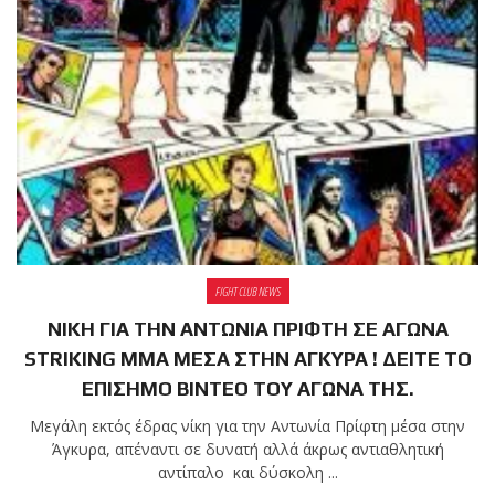
shirts του
Ιωάννη
Θεοφάνους
με την υποστήριξη της
Sejoy Hellas.
Οι αθλητές
του Fight
Club Galatsi
ολοκλήρωσαν με επιτυχία
FIGHT CLUB NEWS
τις καλοκαιρινές
ΝΙΚΗ ΓΙΑ ΤΗΝ ΑΝΤΩΝΙΑ ΠΡΙΦΤΗ ΣΕ ΑΓΩΝΑ
εξετάσεις έγχρωμων
STRIKING MMA ΜΕΣΑ ΣΤΗΝ ΑΓΚΥΡΑ ! ΔΕΙΤΕ ΤΟ
ζωνών!
ΕΠΙΣΗΜΟ ΒΙΝΤΕΟ ΤΟΥ ΑΓΩΝΑ ΤΗΣ.
Μεγάλη εκτός έδρας νίκη για την Αντωνία Πρίφτη μέσα στην
Με μεγάλη
Άγκυρα, απέναντι σε δυνατή αλλά άκρως αντιαθλητική
επιτυχία
αντίπαλο και δύσκολη ...