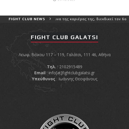
ι πιο δύσκολο αγώνα της καριέρας της, διεκδικεί τον 6ο παγκόσμιο 
FIGHT CLUB NEWS
FIGHT CLUB GALATSI
Λεωφ. Βεϊκου 117 – 119, Γαλάτσι, 111 46, Αθήνα
Τηλ.
: 2102915489
Email
:
info[at]fightclubgalatsi.gr
Υπεύθυνος
: Ιωάννης Θεοφάνους