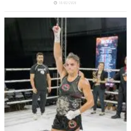
10/02/2026
πραγματοποιήθηκε το
κλειστό σεμινάριο
Brazilian Jiu-Jitsu με τον
Grand Master Reyson
Gracie στο Fight Club
Galatsi!
Ο
Κορυφαίος
Βραζιλιάνος προπονητής
Reyson Gracie Red Belt 9th
Degree, σε σεμινάριο BJJ
για λίγους, στο Fight Club
Galatsi..!