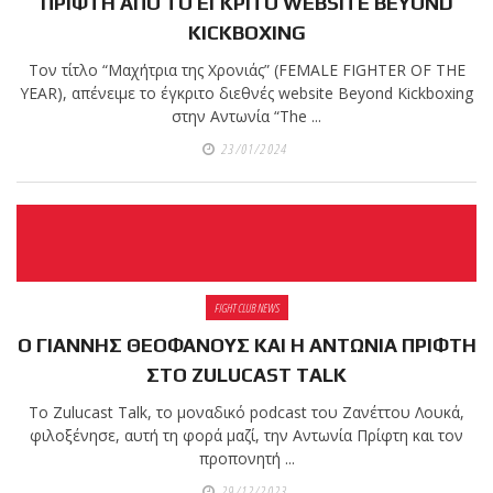
ΠΡΙΦΤΗ ΑΠΟ ΤΟ ΕΓΚΡΙΤΟ WEBSITE BEYOND
KICKBOXING
Τον τίτλο “Μαχήτρια της Χρονιάς” (FEMALE FIGHTER OF THE
YEAR), απένειμε το έγκριτο διεθνές website Beyond Kickboxing
στην Αντωνία “The ...
23/01/2024
FIGHT CLUB NEWS
Ο ΓΙΑΝΝΗΣ ΘΕΟΦΑΝΟΥΣ ΚΑΙ Η ΑΝΤΩΝΙΑ ΠΡΙΦΤΗ
ΣΤΟ ZULUCAST TALK
Το Zulucast Talk, το μοναδικό podcast του Ζανέττου Λουκά,
φιλοξένησε, αυτή τη φορά μαζί, την Αντωνία Πρίφτη και τον
προπονητή ...
29/12/2023