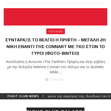
FIGHT CLUB NEWS
ΣΥΝΤΑΡΑΞΕ ΤΟ ΒΕΛΓΙΟ Η ΠΡΙΦΤΗ – ΜΕΓΑΛΗ 2Η
ΝΙΚΗ ΕΝΑΝΤΙ ΤΗΣ CONNART ΜΕ ΤΚΟ ΣΤΟΝ 1Ο
ΓΥΡΟ! (ΦΩΤΟ-ΒΙΝΤΕΟ)
Ασύλληπτη η Αντωνία «The Panther» Πρίφτη και στην ρεβάνς
με την Βελγίδα Helenne Connart στο Βέλγιο και το Bushido
MMA ...
15/03/2023
ύτερο και πιο δύσκολο αγώνα της καριέρας της, διεκδικεί τον 6ο πα
FIGHT CLUB NEWS