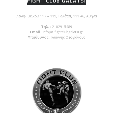
FIGHT CLUB GALATSI
Λεωφ. Βεϊκου 117 – 119, Γαλάτσι, 111 46, Αθήνα
Τηλ.
: 2102915489
Email
:
info[at]fightclubgalatsi.gr
Υπεύθυνος
: Ιωάννης Θεοφάνους