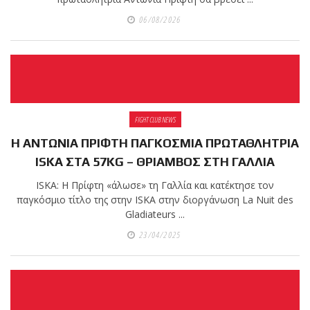
06/08/2026
πραγματοποιήθηκε το
κλειστό σεμινάριο
Brazilian Jiu-Jitsu με τον
Grand Master Reyson
Gracie στο Fight Club
Galatsi!
FIGHT CLUB NEWS
Η ΑΝΤΩΝΙΑ ΠΡΙΦΤΗ ΠΑΓΚΟΣΜΙΑ ΠΡΩΤΑΘΛΗΤΡΙΑ
Ο
ISKA ΣΤΑ 57KG – ΘΡΙΑΜΒΟΣ ΣΤΗ ΓΑΛΛΙΑ
Κορυφαίος
ISKA: Η Πρίφτη «άλωσε» τη Γαλλία και κατέκτησε τον
παγκόσμιο τίτλο της στην ISKA στην διοργάνωση La Nuit des
Gladiateurs ...
Βραζιλιάνος προπονητής
23/04/2025
Reyson Gracie Red Belt 9th
Degree, σε σεμινάριο BJJ
για λίγους, στο Fight Club
Galatsi..!