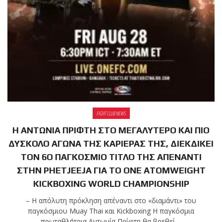
shirts του
Ιωάννη
Θεοφάνους
με την υποστήριξη της
Sejoy Hellas.
Οι αθλητές
του Fight
Club Galatsi
FIGHT CLUB NEWS
ολοκλήρωσαν με επιτυχία
Η ΑΝΤΩΝΙΑ ΠΡΙΦΤΗ ΣΤΟ ΜΕΓΑΛΥΤΕΡΟ ΚΑΙ ΠΙΟ
τις καλοκαιρινές
ΔΥΣΚΟΛΟ ΑΓΩΝΑ ΤΗΣ ΚΑΡΙΕΡΑΣ ΤΗΣ, ΔΙΕΚΔΙΚΕΙ
εξετάσεις έγχρωμων
ΤΟΝ 6Ο ΠΑΓΚΟΣΜΙΟ ΤΙΤΛΟ ΤΗΣ ΑΠΕΝΑΝΤΙ
ζωνών!
ΣΤΗΝ PHETJEEJA ΓΙΑ ΤΟ ONE ATOMWEIGHT
KICKBOXING WORLD CHAMPIONSHIP
Με μεγάλη
– Η απόλυτη πρόκληση απέναντι στο «διαμάντι» του
επιτυχία
παγκόσμιου Muay Thai και Kickboxing Η παγκόσμια
πρωταθλήτρια Αντωνία Πρίφτη θα βρεθεί ...