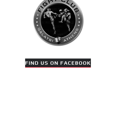
πραγματοποιήθηκε το
κλειστό σεμινάριο
Brazilian Jiu-Jitsu με τον
Grand Master Reyson
Gracie στο Fight Club
Galatsi!
Ο
FIND US ON FACEBOOK
Κορυφαίος
Βραζιλιάνος προπονητής
Reyson Gracie Red Belt 9th
Degree, σε σεμινάριο BJJ
για λίγους, στο Fight Club
Galatsi..!