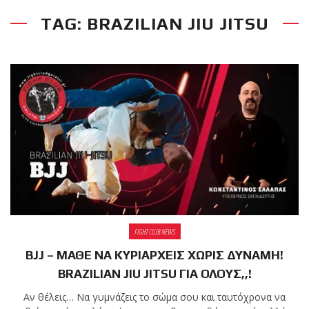
TAG: BRAZILIAN JIU JITSU
RECENT POSTS
Η Αντωνία
Πρίφτη στο
μεγαλύτερο
και πιο
δύσκολο
αγώνα της καριέρας της,
διεκδικεί τον 6ο
παγκόσμιο τίτλο της
απέναντι στην Phetjeeja
για το ONE Atomweight
Kickboxing World
FIGHT CLUB NEWS
Championship
BJJ – ΜΑΘΕ ΝΑ ΚΥΡΙΑΡΧΕΙΣ ΧΩΡΙΣ ΔΥΝΑΜΗ!
BRAZILIAN JIU JITSU ΓΙΑ ΟΛΟΥΣ,,!
Νέα
επίσημα T-
Αν θέλεις… Να γυμνάζεις το σώμα σου και ταυτόχρονα να