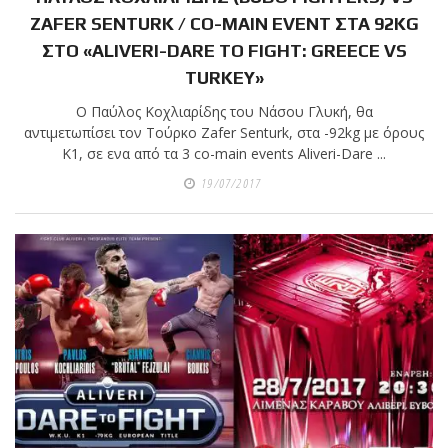
ZAFER SENTURK / CO-MAIN EVENT ΣΤΑ 92KG
πραγματοποιήθηκε το
ΣΤΟ «ALIVERI-DARE TO FIGHT: GREECE VS
κλειστό σεμινάριο
TURKEY»
Brazilian Jiu-Jitsu με τον
Grand Master Reyson
Ο Παύλος Κοχλιαρίδης του Νάσου Γλυκή, θα
αντιμετωπίσει τον Τούρκο Zafer Senturk, στα -92kg με όρους
Gracie στο Fight Club
Κ1, σε ενα από τα 3 co-main events Aliveri-Dare ...
Galatsi!
19/07/2017
Ο
Κορυφαίος
Βραζιλιάνος προπονητής
Reyson Gracie Red Belt 9th
Degree, σε σεμινάριο BJJ
για λίγους, στο Fight Club
Galatsi..!