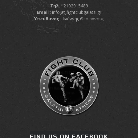
Τηλ.
: 2102915489
Email
:
info[at]fightclubgalatsi.gr
Υπεύθυνος
: Ιωάννης Θεοφάνους
FIND US ON FACEBOOK