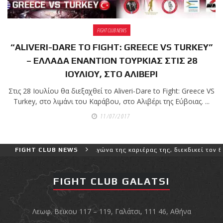
FIGHT CLUB NEWS
“ALIVERI-DARE TO FIGHT: GREECE VS TURKEY”
– ΕΛΛΑΔΑ ΕΝΑΝΤΙΟΝ ΤΟΥΡΚΙΑΣ ΣΤΙΣ 28
ΙΟΥΛΙΟΥ, ΣΤΟ ΑΛΙΒΕΡΙ
Στις 28 Ιουλίου θα διεξαχθεί το Aliveri-Dare to Fight: Greece VS
Turkey, στο λιμάνι του Καράβου, στο Αλιβέρι της Εύβοιας. ...
11/07/2017
τερο και πιο δύσκολο αγώνα της καριέρας της, διεκδικεί τον 6ο παγ
FIGHT CLUB NEWS
FIGHT CLUB GALATSI
Λεωφ. Βεϊκου 117 – 119, Γαλάτσι, 111 46, Αθήνα