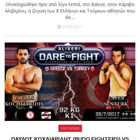
shirts του
Ολοκληρώθηκε πριν από λίγα λεπτά, στο Baluse, στον Κάραβο
Ιωάννη
Αλιβερίου, η ζύγιση των 8 Ελλήνων και Τούρκων αθλητών που
Θεοφάνους
θα ...
με την υποστήριξη της
27/07/2017
Sejoy Hellas.
Οι αθλητές
του Fight
Club Galatsi
ολοκλήρωσαν με επιτυχία
τις καλοκαιρινές
εξετάσεις έγχρωμων
ζωνών!
Με μεγάλη
επιτυχία
FIGHT CLUB NEWS
ΠΑΥΛΟΣ ΚΟΧΛΙΑΡΙΔΗΣ (BUDO FIGHTERS) VS