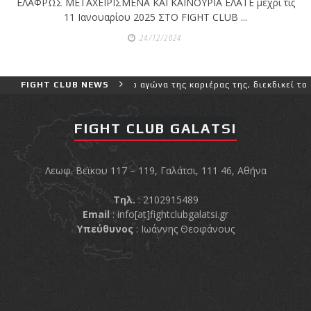
shirts του
ΕΛΑΦΡΩΣ ΜΕΤΑΧΕΙΡΙΣΜΕΝΑ ΚΑΙ ΚΑΙΝΟΥΡΙΑ ΕΛΑΤΕ μέχρι τις
Ιωάννη
11 Ιανουαρίου 2025 ΣΤΟ FIGHT CLUB ...
Θεοφάνους
24/12/2024
με την υποστήριξη της
Sejoy Hellas.
γαλύτερο και πιο δύσκολο αγώνα της καριέρας της, διεκδικεί τον 6ο
FIGHT CLUB NEWS
Οι αθλητές
του Fight
FIGHT CLUB GALATSI
Club Galatsi
Λεωφ. Βεϊκου 117 – 119, Γαλάτσι, 111 46, Αθήνα
ολοκλήρωσαν με επιτυχία
τις καλοκαιρινές
Τηλ.
: 2102915489
εξετάσεις έγχρωμων
Email
:
info[at]fightclubgalatsi.gr
ζωνών!
Υπεύθυνος
: Ιωάννης Θεοφάνους
Με μεγάλη
επιτυχία