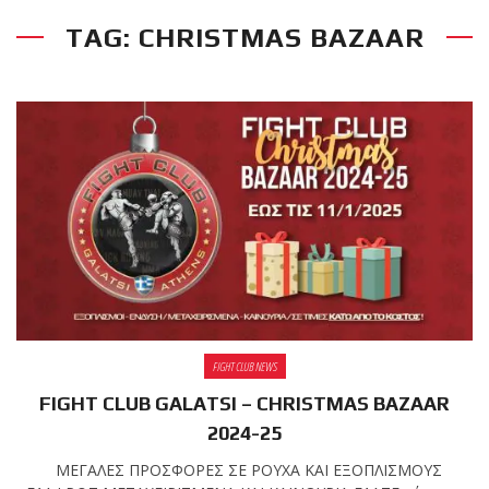
TAG: CHRISTMAS BAZAAR
RECENT POSTS
Η Αντωνία
Πρίφτη στο
μεγαλύτερο
και πιο
δύσκολο
αγώνα της καριέρας της,
διεκδικεί τον 6ο
παγκόσμιο τίτλο της
απέναντι στην Phetjeeja
για το ONE Atomweight
Kickboxing World
FIGHT CLUB NEWS
Championship
FIGHT CLUB GALATSI – CHRISTMAS BAZAAR
2024-25
Νέα
επίσημα T-
ΜΕΓΑΛΕΣ ΠΡΟΣΦΟΡΕΣ ΣΕ ΡΟΥΧΑ ΚΑΙ ΕΞΟΠΛΙΣΜΟΥΣ