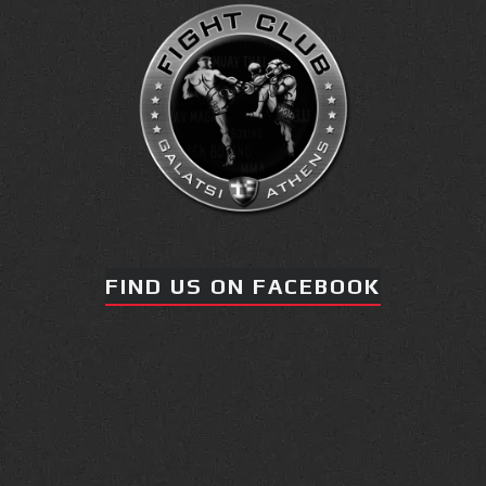
πραγματοποιήθηκε το
κλειστό σεμινάριο
Brazilian Jiu-Jitsu με τον
Grand Master Reyson
Gracie στο Fight Club
Galatsi!
Ο
Κορυφαίος
FIND US ON FACEBOOK
Βραζιλιάνος προπονητής
Reyson Gracie Red Belt 9th
Degree, σε σεμινάριο BJJ
για λίγους, στο Fight Club
Galatsi..!