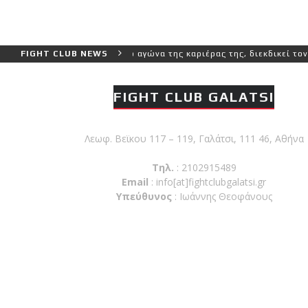
ερο και πιο δύσκολο αγώνα της καριέρας της, διεκδικεί τον 6ο παγκ
FIGHT CLUB NEWS
FIGHT CLUB GALATSI
Λεωφ. Βεϊκου 117 – 119, Γαλάτσι, 111 46, Αθήνα
Τηλ.
: 2102915489
Email
:
info[at]fightclubgalatsi.gr
Υπεύθυνος
: Ιωάννης Θεοφάνους