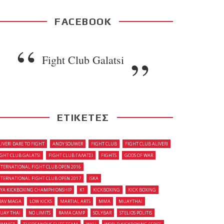
FACEBOOK
Fight Club Galatsi
ΕΤΙΚΕΤΕΣ
LIVERI DARE TO FIGHT
ANDY SOUWER
FIGHT CLUB
FIGHT CLUB ALIVERI
IGHT CLUB GALATSI
FIGHT CLUB ΓΑΛΑΤΣΙ
FIGHTS
GODS OF WAR
NTERNATIONAL FIGHT CLUB OPEN 2016
NTERNATIONAL FIGHT CLUB OPEN 2017
ISKA
OYA KICKBOXING CHAMPHIONSHIP
K1
KICKBOXING
KICK BOXING
RAV MAGA
LOW KICKS
MARTIAL ARTS
MMA
MUAYTHAI
UAY THAI
NO LIMITS
RAMA CAMP
SOLYBAR
STELIOS POLITIS