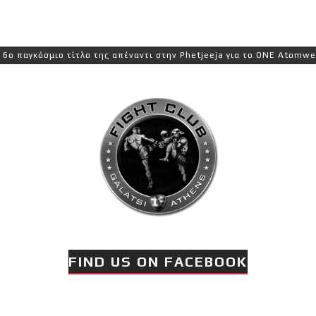
όσμιο τίτλο της απέναντι στην Phetjeeja για το ONE Atomweight Kic
FIND US ON FACEBOOK