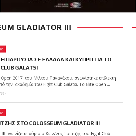
UM GLADIATOR III
RECENT POSTS
 δύσκολο αγώνα της
 τίτλο της απέναντι
EWS
Kickboxing World
Η ΠΑΡΟΥΣΙΑ ΣΕ ΕΛΛΑΔΑ ΚΑΙ ΚΥΠΡΟ ΓΙΑ ΤΟ
 CLUB GALATSI
te Open 2017, του Μίλτου Παναγάκου, αγωνίστηκε επίλεκτη
ς με την υποστήριξη
ό την ακαδημία του Fight Club Galatsi. Το Elite Open ...
2017
EWS
ωσαν με επιτυχία τις
ΙΤΖΗΣ ΣΤΟ COLOSSEUM GLADIATOR III
ων ζωνών!
III αγωνίζεται αύριο ο Κων/νος Τοπιτζής του Fight Club