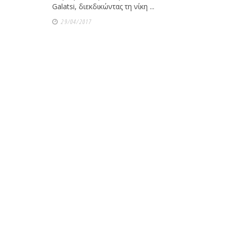
Galatsi, διεκδικώντας τη νίκη ...
29/04/2017
Με μεγάλη επιτυχία πραγματοποιήθηκε το
Brazilian Jiu-Jitsu με τον Grand Master Rey
Club Galatsi!
Ο Κορυφαίος Βραζιλιάνος προπονητής Reys
9th Degree, σε σεμινάριο BJJ για λίγους, στο 