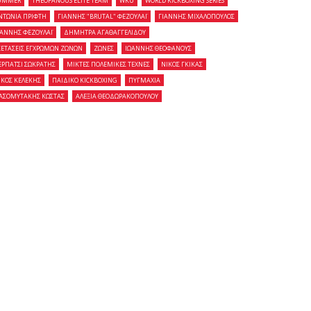
UMMER
THEOFANOUS ELITE TEAM
WKU
WORLD KICKBOXING SERIES
ΝΤΩΝΙΑ ΠΡΙΦΤΗ
ΓΙΑΝΝΗΣ "BRUTAL" ΦΕΖΟΥΛΑΪ
ΓΙΑΝΝΗΣ ΜΙΧΑΛΟΠΟΥΛΟΣ
ΙΑΝΝΗΣ ΦΕΖΟΥΛΑΪ
ΔΗΜΗΤΡΑ ΑΓΑΘΑΓΓΕΛΙΔΟΥ
ΞΕΤΑΣΕΙΣ ΕΓΧΡΩΜΩΝ ΖΩΝΩΝ
ΖΩΝΕΣ
ΙΩΑΝΝΗΣ ΘΕΟΦΑΝΟΥΣ
ΕΡΠΑΤΣΙ ΣΩΚΡΑΤΗΣ
ΜΙΚΤΕΣ ΠΟΛΕΜΙΚΕΣ ΤΕΧΝΕΣ
ΝΙΚΟΣ ΓΚΙΚΑΣ
ΙΚΟΣ ΚΕΛΕΚΗΣ
ΠΑΙΔΙΚΟ KICKBOXING
ΠΥΓΜΑΧΙΑ
ΑΣΟΜΥΤΑΚΗΣ ΚΩΣΤΑΣ
ΑΛΕΞΙΑ ΘΕΟΔΩΡΑΚΟΠΟΥΛΟΥ