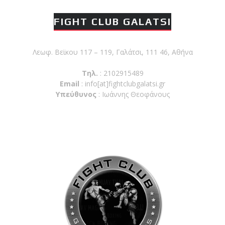
FIGHT CLUB GALATSI
Λεωφ. Βεϊκου 117 – 119, Γαλάτσι, 111 46, Αθήνα
Τηλ.
: 2102915489
Email
:
info[at]fightclubgalatsi.gr
Υπεύθυνος
: Ιωάννης Θεοφάνους