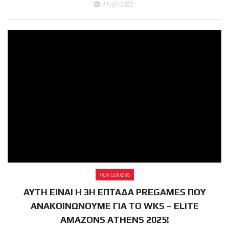
shirts του
11/07/2025
Ιωάννη
Θεοφάνους
με την υποστήριξη της
Sejoy Hellas.
Οι αθλητές
του Fight
Club Galatsi
ολοκλήρωσαν με επιτυχία
τις καλοκαιρινές
εξετάσεις έγχρωμων
ζωνών!
FIGHT CLUB NEWS
ΑΥΤΗ ΕΙΝΑΙ Η 3Η ΕΠΤΑΔΑ PREGAMES ΠΟΥ
Με μεγάλη
ΑΝΑΚΟΙΝΩΝΟΥΜΕ ΓΙΑ ΤΟ WKS – ELITE
επιτυχία
AMAZONS ATHENS 2025!