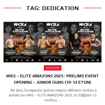
TAG: DEDICATION
RECENT POSTS
Η Αντωνία
Πρίφτη στο
μεγαλύτερο
και πιο
δύσκολο
αγώνα της καριέρας της,
διεκδικεί τον 6ο
παγκόσμιο τίτλο της
απέναντι στην Phetjeeja
FIGHT CLUB NEWS
για το ONE Atomweight
Kickboxing World
WKS – ELITE AMAZONS 2025 | PRELIMS EVENT
Championship
OPENING – JUNIOR GUNS (10-12 ΕΤΩΝ)
Με τρεις δυναμικούς αγώνες νεαρών αθλητών ανοίγει η
Νέα
αυλαία του WKS – ELITE AMAZONS 2025, το Σάββατο 12
επίσημα T-
Ιουλίου, ...