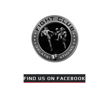
πραγματοποιήθηκε το
κλειστό σεμινάριο
Brazilian Jiu-Jitsu με τον
Grand Master Reyson
Gracie στο Fight Club
Galatsi!
Ο
Κορυφαίος
Βραζιλιάνος προπονητής
FIND US ON FACEBOOK
Reyson Gracie Red Belt 9th
Degree, σε σεμινάριο BJJ
για λίγους, στο Fight Club
Galatsi..!