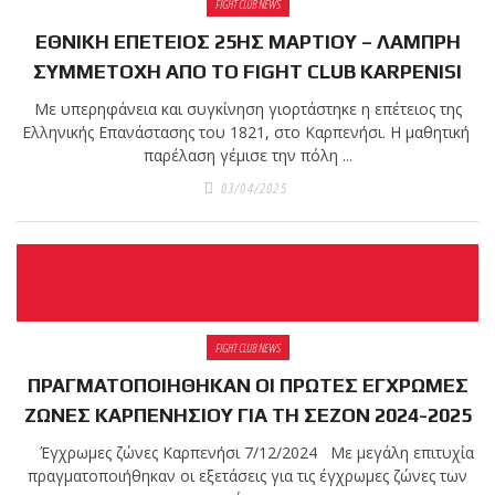
FIGHT CLUB NEWS
ΕΘΝΙΚΗ ΕΠΕΤΕΙΟΣ 25ΗΣ ΜΑΡΤΙΟΥ – ΛΑΜΠΡΗ
πραγματοποιήθηκε το
κλειστό σεμινάριο
ΣΥΜΜΕΤΟΧΗ ΑΠΟ ΤΟ FIGHT CLUB KARPENISI
Brazilian Jiu-Jitsu με τον
Με υπερηφάνεια και συγκίνηση γιορτάστηκε η επέτειος της
Grand Master Reyson
Ελληνικής Επανάστασης του 1821, στο Καρπενήσι. Η μαθητική
Gracie στο Fight Club
παρέλαση γέμισε την πόλη ...
Galatsi!
03/04/2025
Ο
Κορυφαίος
FIGHT CLUB NEWS
Βραζιλιάνος προπονητής
Reyson Gracie Red Belt 9th
ΠΡΑΓΜΑΤΟΠΟΙΗΘΗΚΑΝ ΟΙ ΠΡΩΤΕΣ ΕΓΧΡΩΜΕΣ
Degree, σε σεμινάριο BJJ
ΖΩΝΕΣ ΚΑΡΠΕΝΗΣΙΟΥ ΓΙΑ ΤΗ ΣΕΖΟΝ 2024-2025
για λίγους, στο Fight Club
Έγχρωμες ζώνες Καρπενήσι 7/12/2024 Με μεγάλη επιτυχία
Galatsi..!
πραγματοποιήθηκαν οι εξετάσεις για τις έγχρωμες ζώνες των