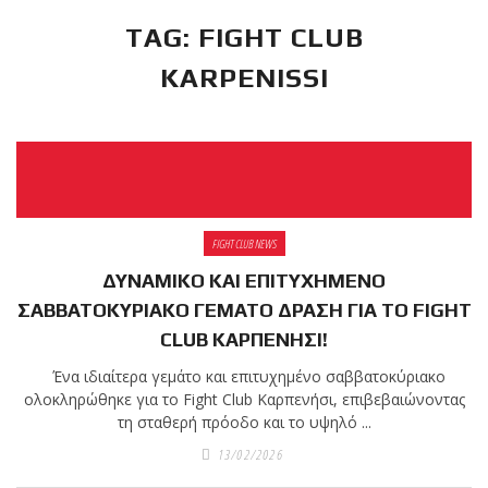
TAG: FIGHT CLUB
RECENT POSTS
KARPENISSI
Η Αντωνία
Πρίφτη στο
μεγαλύτερο
και πιο
δύσκολο
αγώνα της καριέρας της,
διεκδικεί τον 6ο
FIGHT CLUB NEWS
παγκόσμιο τίτλο της
ΔΥΝΑΜΙΚΟ ΚΑΙ ΕΠΙΤΥΧΗΜΕΝΟ
απέναντι στην Phetjeeja
ΣΑΒΒΑΤΟΚΥΡΙΑΚΟ ΓΕΜΑΤΟ ΔΡΑΣΗ ΓΙΑ ΤΟ FIGHT
για το ONE Atomweight
CLUB ΚΑΡΠΕΝΗΣΙ!
Kickboxing World
Championship
Ένα ιδιαίτερα γεμάτο και επιτυχημένο σαββατοκύριακο
ολοκληρώθηκε για το Fight Club Καρπενήσι, επιβεβαιώνοντας
τη σταθερή πρόοδο και το υψηλό ...
Νέα
13/02/2026
επίσημα T-