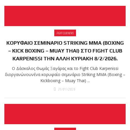
shirts του
Ιωάννη
Θεοφάνους
με την υποστήριξη της
Sejoy Hellas.
FIGHT CLUB NEWS
ΚΟΡΥΦΑΙΟ ΣΕΜΙΝΑΡΙΟ STRIKING MMA (BOXING
Οι αθλητές
– KICK BOXING – MUAY THAI) ΣΤΟ FIGHT CLUB
του Fight
KARPENISSI ΤΗΝ ΑΛΛΗ ΚΥΡΙΑΚΗ 8/2/2026.
Club Galatsi
Ο Δάσκαλος Θωμάς Ξαγάρας και το Fight Club Karpenissi
ολοκλήρωσαν με επιτυχία
διοργανώνουνένα κορυφαίο σεμινάριο Striking MMA (Boxing –
Kickboxing – Muay Thai) ...
τις καλοκαιρινές
εξετάσεις έγχρωμων
31/01/2026
ζωνών!
Με μεγάλη
επιτυχία