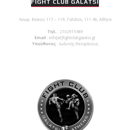
FIGHT CLUB GALATSI
Λεωφ. Βεϊκου 117 – 119, Γαλάτσι, 111 46, Αθήνα
Τηλ.
: 2102915489
Email
:
info[at]fightclubgalatsi.gr
Υπεύθυνος
: Ιωάννης Θεοφάνους