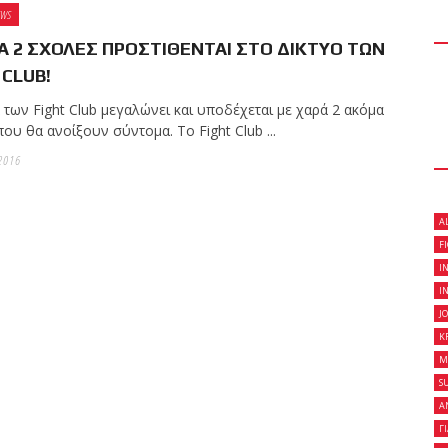
EWS
si!
 2 ΣΧΟΛΕΣ ΠΡΟΣΤΙΘΕΝΤΑΙ ΣΤΟ ΔΙΚΤΥΟ ΤΩΝ
 CLUB!
026–2027 Μόνο για 10
17 Ιουλίου
των Fight Club μεγαλώνει και υποδέχεται με χαρά 2 ακόμα
ου θα ανοίξουν σύντομα. Το Fight Club ...
2016
ους αγωνίζεται στο
A
ο στις 25 Ιουλίου.
F
I
I
J
K
M
S
Α
Γ