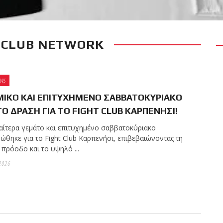
T CLUB NETWORK
RECENT POSTS
του Ιωάννη Θεοφάνους
της Sejoy Hellas.
EWS
ΙΚΟ ΚΑΙ ΕΠΙΤΥΧΗΜΕΝΟ ΣΑΒΒΑΤΟΚΥΡΙΑΚΟ
Ο ΔΡΑΣΗ ΓΙΑ ΤΟ FIGHT CLUB ΚΑΡΠΕΝΗΣΙ!
αίτερα γεμάτο και επιτυχημένο σαββατοκύριακο
ght Club Galatsi
ώθηκε για το Fight Club Καρπενήσι, επιβεβαιώνοντας τη
χία τις καλοκαιρινές
πρόοδο και το υψηλό ...
ρωμων ζωνών!
2026
πραγματοποιήθηκε το
lian Jiu-Jitsu με τον
racie στο Fight Club