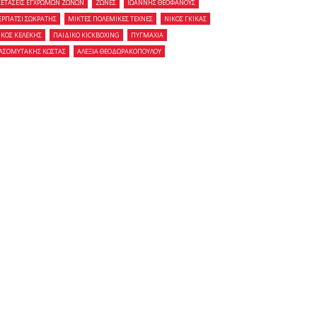
ΞΕΤΑΣΕΙΣ ΕΓΧΡΩΜΩΝ ΖΩΝΩΝ
ΖΩΝΕΣ
ΙΩΑΝΝΗΣ ΘΕΟΦΑΝΟΥΣ
ΕΡΠΑΤΣΙ ΣΩΚΡΑΤΗΣ
ΜΙΚΤΕΣ ΠΟΛΕΜΙΚΕΣ ΤΕΧΝΕΣ
ΝΙΚΟΣ ΓΚΙΚΑΣ
ΙΚΟΣ ΚΕΛΕΚΗΣ
ΠΑΙΔΙΚΟ KICKBOXING
ΠΥΓΜΑΧΙΑ
ΑΣΟΜΥΤΑΚΗΣ ΚΩΣΤΑΣ
ΑΛΕΞΙΑ ΘΕΟΔΩΡΑΚΟΠΟΥΛΟΥ