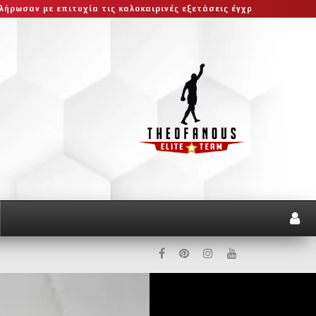
ν με επιτυχία τις καλοκαιρινές εξετάσεις έγχρωμων ζωνών!