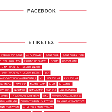
FACEBOOK
ΕΤΙΚΕΤΕΣ
LIVERI DARE TO FIGHT
ANDY SOUWER
FIGHT CLUB
FIGHT CLUB ALIVERI
IGHT CLUB GALATSI
FIGHT CLUB ΓΑΛΑΤΣΙ
FIGHTS
GODS OF WAR
NTERNATIONAL FIGHT CLUB OPEN 2016
NTERNATIONAL FIGHT CLUB OPEN 2017
ISKA
OYA KICKBOXING CHAMPHIONSHIP
K1
KICKBOXING
KICK BOXING
RAV MAGA
LOW KICKS
MARTIAL ARTS
MMA
MUAYTHAI
UAY THAI
NO LIMITS
RAMA CAMP
SOLYBAR
STELIOS POLITIS
UMMER
THEOFANOUS ELITE TEAM
WKU
WORLD KICKBOXING SERIES
ΝΤΩΝΙΑ ΠΡΙΦΤΗ
ΓΙΑΝΝΗΣ "BRUTAL" ΦΕΖΟΥΛΑΪ
ΓΙΑΝΝΗΣ ΜΙΧΑΛΟΠΟΥΛΟΣ
ΙΑΝΝΗΣ ΦΕΖΟΥΛΑΪ
ΔΗΜΗΤΡΑ ΑΓΑΘΑΓΓΕΛΙΔΟΥ