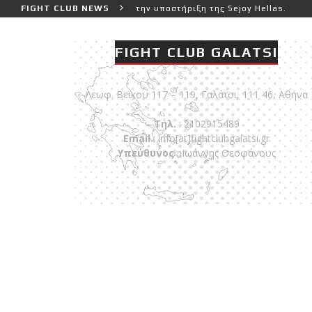
Ιωάννη Θεοφάνους με την υποστήριξη της Sejoy Hellas.
FIGHT CLUB NEWS
FIGHT CLUB GALATSI
Λεωφ. Βεϊκου 117 – 119, Γαλάτσι, 111 46, Αθήνα
Τηλ.
: 2102915489
Email
:
info[at]fightclubgalatsi.gr
Υπεύθυνος
: Ιωάννης Θεοφάνους