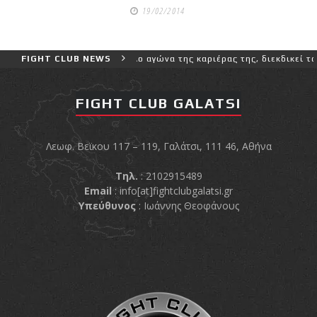
shirts του
19/02/2014
Ιωάννη
Θεοφάνους
με την υποστήριξη της
εγαλύτερο και πιο δύσκολο αγώνα της καριέρας της, διεκδικεί τον 6
FIGHT CLUB NEWS
Sejoy Hellas.
FIGHT CLUB GALATSI
Οι αθλητές
του Fight
Club Galatsi
Λεωφ. Βεϊκου 117 – 119, Γαλάτσι, 111 46, Αθήνα
Τηλ.
: 2102915489
ολοκλήρωσαν με επιτυχία
Email
:
info[at]fightclubgalatsi.gr
τις καλοκαιρινές
Υπεύθυνος
: Ιωάννης Θεοφάνους
εξετάσεις έγχρωμων
ζωνών!
Με μεγάλη
επιτυχία