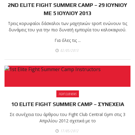
2ND ELITE FIGHT SUMMER CAMP – 29 ΙΟΥΝΙΟΥ
πραγματοποιήθηκε το
ΜΕ 5 ΙΟΥΛΙΟΥ 2013
κλειστό σεμινάριο
Τρεις κορυφαίοι δάσκαλοι των μαχητικών sport ενώνουν τις
Brazilian Jiu-Jitsu με τον
δυνάμεις του για την πιο δυνατή εμπειρία του καλοκαιριού.
Grand Master Reyson
Για όλες τις ...
Gracie στο Fight Club
Galatsi!
02/05/2013
Ο
Κορυφαίος
FIGHT CLUB NEWS
Βραζιλιάνος προπονητής
Reyson Gracie Red Belt 9th
1Ο ELITE FIGHT SUMMER CAMP – ΣΥΝΕΧΕΙΑ
Degree, σε σεμινάριο BJJ
Σε συνέχεια του άρθρου του Fight Club Central Gym στις 3
για λίγους, στο Fight Club
Απριλίου 2012 σχετικά με το
Galatsi..!
17/05/2012