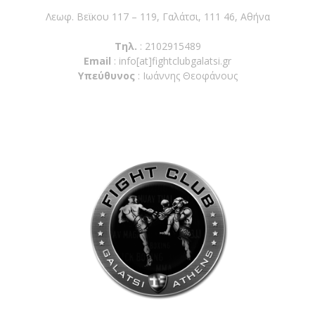
Λεωφ. Βεϊκου 117 – 119, Γαλάτσι, 111 46, Αθήνα
Τηλ.
: 2102915489
Email
:
info[at]fightclubgalatsi.gr
Υπεύθυνος
: Ιωάννης Θεοφάνους