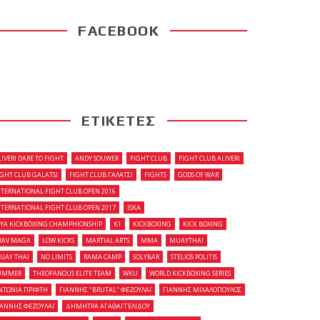
FACEBOOK
ΕΤΙΚΕΤΕΣ
LIVERI DARE TO FIGHT
ANDY SOUWER
FIGHT CLUB
FIGHT CLUB ALIVERI
IGHT CLUB GALATSI
FIGHT CLUB ΓΑΛΑΤΣΙ
FIGHTS
GODS OF WAR
NTERNATIONAL FIGHT CLUB OPEN 2016
NTERNATIONAL FIGHT CLUB OPEN 2017
ISKA
OYA KICKBOXING CHAMPHIONSHIP
K1
KICKBOXING
KICK BOXING
RAV MAGA
LOW KICKS
MARTIAL ARTS
MMA
MUAYTHAI
UAY THAI
NO LIMITS
RAMA CAMP
SOLYBAR
STELIOS POLITIS
UMMER
THEOFANOUS ELITE TEAM
WKU
WORLD KICKBOXING SERIES
ΝΤΩΝΙΑ ΠΡΙΦΤΗ
ΓΙΑΝΝΗΣ "BRUTAL" ΦΕΖΟΥΛΑΪ
ΓΙΑΝΝΗΣ ΜΙΧΑΛΟΠΟΥΛΟΣ
ΙΑΝΝΗΣ ΦΕΖΟΥΛΑΪ
ΔΗΜΗΤΡΑ ΑΓΑΘΑΓΓΕΛΙΔΟΥ