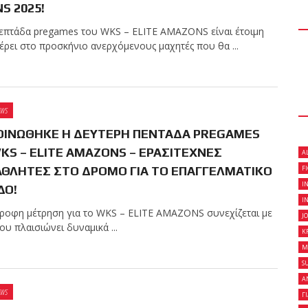
S 2025!
 επτάδα pregames του WKS – ELITE AMAZONS είναι έτοιμη
έρει στο προσκήνιο ανερχόμενους μαχητές που θα ...
 κλειστό σεμινάριο
son Gracie στο Fight
EWS
ΙΝΩΘΗΚΕ Η ΔΕΥΤΕΡΗ ΠΕΝΤΑΔΑ PREGAMES
on Gracie Red Belt
KS – ELITE AMAZONS – ΕΡΑΣΙΤΕΧΝΕΣ
A
Fight Club Galatsi..!
ΘΛΗΤΕΣ ΣΤΟ ΔΡΟΜΟ ΓΙΑ ΤΟ ΕΠΑΓΓΕΛΜΑΤΙΚΟ
F
I
ΔΟ!
I
τροφη μέτρηση για το WKS – ELITE AMAZONS συνεχίζεται με
J
υ πλαισιώνει δυναμικά ...
K
M
S
Α
EWS
Γ