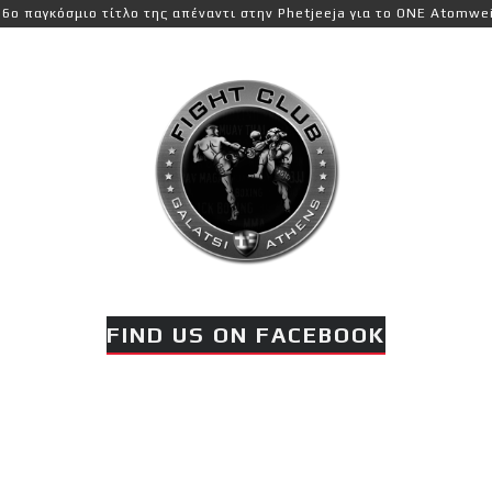
κόσμιο τίτλο της απέναντι στην Phetjeeja για το ONE Atomweight Ki
FIND US ON FACEBOOK