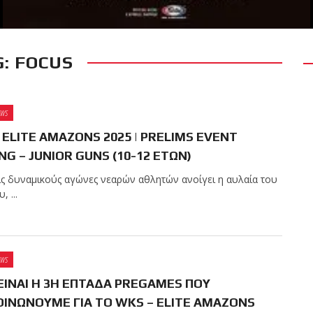
: FOCUS
RECENT POSTS
 δύσκολο αγώνα της
 τίτλο της απέναντι
EWS
Kickboxing World
 ELITE AMAZONS 2025 | PRELIMS EVENT
NG – JUNIOR GUNS (10-12 ΕΤΩΝ)
ς δυναμικούς αγώνες νεαρών αθλητών ανοίγει η αυλαία του
ς με την υποστήριξη
 ...
EWS
ωσαν με επιτυχία τις
ΕΙΝΑΙ Η 3Η ΕΠΤΑΔΑ PREGAMES ΠΟΥ
ων ζωνών!
ΙΝΩΝΟΥΜΕ ΓΙΑ ΤΟ WKS – ELITE AMAZONS