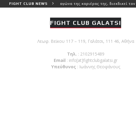
τερο και πιο δύσκολο αγώνα της καριέρας της, διεκδικεί τον 6ο παγ
FIGHT CLUB NEWS
FIGHT CLUB GALATSI
Λεωφ. Βεϊκου 117 – 119, Γαλάτσι, 111 46, Αθήνα
Τηλ.
: 2102915489
Email
:
info[at]fightclubgalatsi.gr
Υπεύθυνος
: Ιωάννης Θεοφάνους