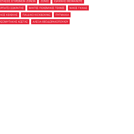
ΞΕΤΑΣΕΙΣ ΕΓΧΡΩΜΩΝ ΖΩΝΩΝ
ΖΩΝΕΣ
ΙΩΑΝΝΗΣ ΘΕΟΦΑΝΟΥΣ
ΕΡΠΑΤΣΙ ΣΩΚΡΑΤΗΣ
ΜΙΚΤΕΣ ΠΟΛΕΜΙΚΕΣ ΤΕΧΝΕΣ
ΝΙΚΟΣ ΓΚΙΚΑΣ
ΙΚΟΣ ΚΕΛΕΚΗΣ
ΠΑΙΔΙΚΟ KICKBOXING
ΠΥΓΜΑΧΙΑ
ΑΣΟΜΥΤΑΚΗΣ ΚΩΣΤΑΣ
ΑΛΕΞΙΑ ΘΕΟΔΩΡΑΚΟΠΟΥΛΟΥ