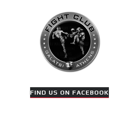
Ο Αναστάσης Θεοφάνους
αγωνίζεται στο MTGP
Greece στη Ρόδο στις 25
Ιουλίου.
FIND US ON FACEBOOK