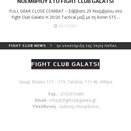
ΝΟΕΜΒΡΙΟΥ ΣΤΟ FIGHT CLUB GALATSI
ζωνών!
FULL GEAR CLOSE COMBAT – Σάββατο 29 Νοεμβρίου στο
Fight Club Galatsi Η 20/20 Tactical μαζί με τη Ronin STS ...
Με μεγάλη
επιτυχία
23/11/2025
του Ιωάννη Θεοφάνους με την υποστήριξη της Sejoy Hellas.
FIGHT CLUB NEWS
πραγματοποιήθηκε το
κλειστό σεμινάριο
Brazilian Jiu-Jitsu με τον
FIGHT CLUB GALATSI
Grand Master Reyson
Gracie στο Fight Club
Λεωφ. Βεϊκου 117 – 119, Γαλάτσι, 111 46, Αθήνα
Galatsi!
Τηλ.
: 2102915489
Ετήσιες Προεγγραφές
Email
:
info[at]fightclubgalatsi.gr
Υπεύθυνος
: Ιωάννης Θεοφάνους
2026–2027 Μόνο για 10
ημέρες | 8–17 Ιουλίου