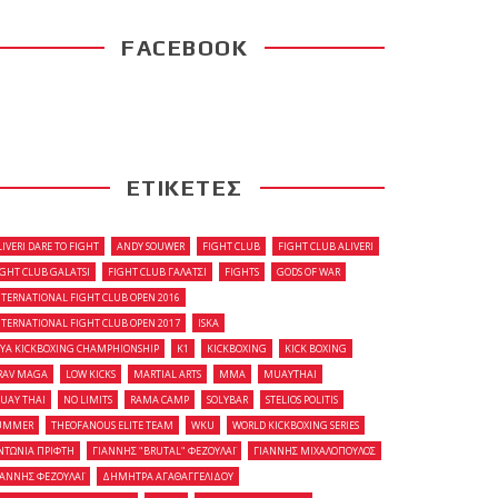
FACEBOOK
ΕΤΙΚΕΤΕΣ
LIVERI DARE TO FIGHT
ANDY SOUWER
FIGHT CLUB
FIGHT CLUB ALIVERI
IGHT CLUB GALATSI
FIGHT CLUB ΓΑΛΑΤΣΙ
FIGHTS
GODS OF WAR
NTERNATIONAL FIGHT CLUB OPEN 2016
NTERNATIONAL FIGHT CLUB OPEN 2017
ISKA
OYA KICKBOXING CHAMPHIONSHIP
K1
KICKBOXING
KICK BOXING
RAV MAGA
LOW KICKS
MARTIAL ARTS
MMA
MUAYTHAI
UAY THAI
NO LIMITS
RAMA CAMP
SOLYBAR
STELIOS POLITIS
UMMER
THEOFANOUS ELITE TEAM
WKU
WORLD KICKBOXING SERIES
ΝΤΩΝΙΑ ΠΡΙΦΤΗ
ΓΙΑΝΝΗΣ "BRUTAL" ΦΕΖΟΥΛΑΪ
ΓΙΑΝΝΗΣ ΜΙΧΑΛΟΠΟΥΛΟΣ
ΙΑΝΝΗΣ ΦΕΖΟΥΛΑΪ
ΔΗΜΗΤΡΑ ΑΓΑΘΑΓΓΕΛΙΔΟΥ