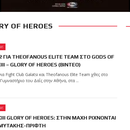
RY OF HEROES
RECENT POSTS
 δύσκολο αγώνα της
 τίτλο της απέναντι
EWS
Kickboxing World
 2 ΓΙΑ THEOFANOUS ELITE TEAM ΣΤΟ GODS OF
III – GLORY OF HEROES (ΒΙΝΤΕΟ)
για Fight Club Galatsi και Theofanous Elite Team χθες στο
ς με την υποστήριξη
Γυμναστήριο του Δαΐς στην Αθήνα, στα ...
EWS
ωσαν με επιτυχία τις
IΙI GLORY OF HEROES: ΣΤΗΝ ΜΑΧΗ ΡΙΧΝΟΝΤΑΙ
ων ζωνών!
ΜΥΤΑΚΗΣ-ΠΡΙΦΤΗ