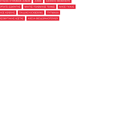
ΞΕΤΑΣΕΙΣ ΕΓΧΡΩΜΩΝ ΖΩΝΩΝ
ΖΩΝΕΣ
ΙΩΑΝΝΗΣ ΘΕΟΦΑΝΟΥΣ
ΕΡΠΑΤΣΙ ΣΩΚΡΑΤΗΣ
ΜΙΚΤΕΣ ΠΟΛΕΜΙΚΕΣ ΤΕΧΝΕΣ
ΝΙΚΟΣ ΓΚΙΚΑΣ
ΙΚΟΣ ΚΕΛΕΚΗΣ
ΠΑΙΔΙΚΟ KICKBOXING
ΠΥΓΜΑΧΙΑ
ΑΣΟΜΥΤΑΚΗΣ ΚΩΣΤΑΣ
ΑΛΕΞΙΑ ΘΕΟΔΩΡΑΚΟΠΟΥΛΟΥ