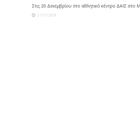
Στις 20 Δεκεμβρίου στο αθλητικό κέντρο ΔAΪΣ στο Μαρ
21/11/2019
Με μεγάλη επιτυχία πραγματοποιήθηκε το
Brazilian Jiu-Jitsu με τον Grand Master Rey
Club Galatsi!
Ο Κορυφαίος Βραζιλιάνος προπονητής Reys
9th Degree, σε σεμινάριο BJJ για λίγους, στο 