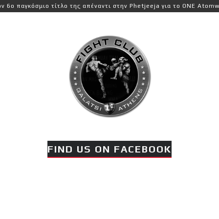
γκόσμιο τίτλο της απέναντι στην Phetjeeja για το ONE Atomweight 
FIND US ON FACEBOOK