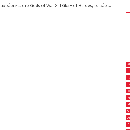
ούσι και στο Gods of War XIII Glory of Heroes, οι δύο ...
 κλειστό σεμινάριο
son Gracie στο Fight
on Gracie Red Belt
A
Fight Club Galatsi..!
F
I
I
J
K
M
S
Α
Γ