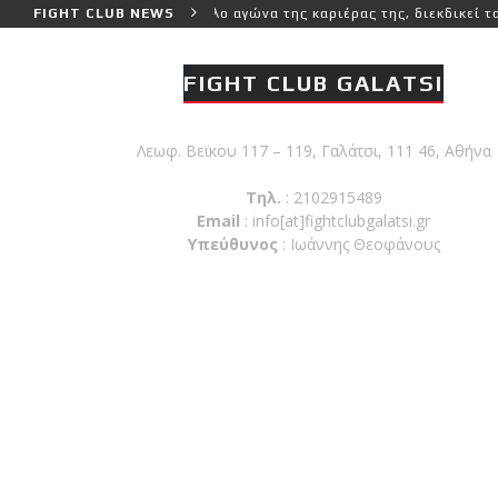
ύτερο και πιο δύσκολο αγώνα της καριέρας της, διεκδικεί τον 6ο πα
FIGHT CLUB NEWS
FIGHT CLUB GALATSI
Λεωφ. Βεϊκου 117 – 119, Γαλάτσι, 111 46, Αθήνα
Τηλ.
: 2102915489
Email
:
info[at]fightclubgalatsi.gr
Υπεύθυνος
: Ιωάννης Θεοφάνους