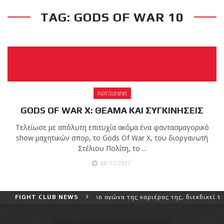
TAG: GODS OF WAR 10
RECENT POSTS
Η Αντωνία
Πρίφτη στο
μεγαλύτερο
και πιο
δύσκολο
FIGHT CLUB NEWS
αγώνα της καριέρας της,
GODS OF WAR X: ΘΕΑΜΑ ΚΑΙ ΣΥΓΚΙΝΗΣΕΙΣ
διεκδικεί τον 6ο
παγκόσμιο τίτλο της
Τελείωσε με απόλυτη επιτυχία ακόμα ένα φαντασμαγορικό
απέναντι στην Phetjeeja
show μαχητικών σπορ, το Gods Of War X, του διοργανωτή
για το ONE Atomweight
Στέλιου Πολίτη, το ...
Kickboxing World
06/11/2017
Championship
μεγαλύτερο και πιο δύσκολο αγώνα της καριέρας της, διεκδικεί τον 
FIGHT CLUB NEWS
Νέα
επίσημα T-