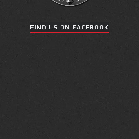
πραγματοποιήθηκε το
κλειστό σεμινάριο
FIND US ON FACEBOOK
Brazilian Jiu-Jitsu με τον
Grand Master Reyson
Gracie στο Fight Club
Galatsi!
Ο
Κορυφαίος
Βραζιλιάνος προπονητής
Reyson Gracie Red Belt 9th
Degree, σε σεμινάριο BJJ
για λίγους, στο Fight Club
Galatsi..!