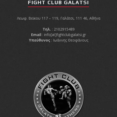
shirts του
FIGHT CLUB GALATSI
Ιωάννη
Θεοφάνους
Λεωφ. Βεϊκου 117 – 119, Γαλάτσι, 111 46, Αθήνα
με την υποστήριξη της
Sejoy Hellas.
Τηλ.
: 2102915489
Email
:
info[at]fightclubgalatsi.gr
Υπεύθυνος
: Ιωάννης Θεοφάνους
Οι αθλητές
του Fight
Club Galatsi
ολοκλήρωσαν με επιτυχία
τις καλοκαιρινές
εξετάσεις έγχρωμων
ζωνών!
Με μεγάλη
επιτυχία