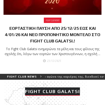
shirts του
Ιωάννη
Θεοφάνους
με την υποστήριξη της
FIGHT CLUB NEWS
Sejoy Hellas.
ΕΟΡΤΑΣΤΙΚΗ ΠΑΥΣΗ ΑΠΟ 25/12/25 ΕΩΣ ΚΑΙ
4/01/26 ΚΑΙ ΝΕΟ ΠΡΟΠΟΝΗΤΙΚΟ ΜΟΝΤΕΛΟ ΣΤΟ
Οι αθλητές
FIGHT CLUB GALATSI.!
του Fight
Club Galatsi
Το Fight Club Galatsi ενημερώνει τα μέλη και τους φίλους της
σχολής ότι, λόγω των εορτών των Χριστουγέννων, η σχολή ...
ολοκλήρωσαν με επιτυχία
23/12/2025
τις καλοκαιρινές
εξετάσεις έγχρωμων
ζωνών!
εγαλύτερο και πιο δύσκολο αγώνα της καριέρας της, διεκδικεί τον 6
FIGHT CLUB NEWS
Με μεγάλη
FIGHT CLUB GALATSI
επιτυχία