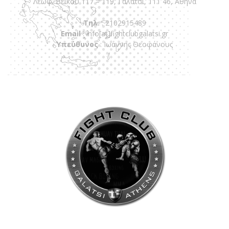
Λεωφ. Βεϊκου 117 – 119, Γαλάτσι, 111 46, Αθήνα
πραγματοποιήθηκε το
Τηλ.
: 2102915489
κλειστό σεμινάριο
Email
:
info[at]fightclubgalatsi.gr
Brazilian Jiu-Jitsu με τον
Υπεύθυνος
: Ιωάννης Θεοφάνους
Grand Master Reyson
Gracie στο Fight Club
Galatsi!
Ο
Κορυφαίος
Βραζιλιάνος προπονητής
Reyson Gracie Red Belt 9th
Degree, σε σεμινάριο BJJ
για λίγους, στο Fight Club
Galatsi..!