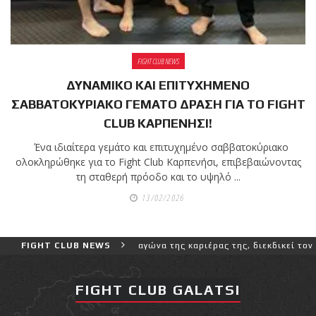
shirts του
Ιωάννη
Θεοφάνους
με την υποστήριξη της
FIGHT CLUB NEWS
Sejoy Hellas.
ΔΥΝΑΜΙΚΟ ΚΑΙ ΕΠΙΤΥΧΗΜΕΝΟ
ΣΑΒΒΑΤΟΚΥΡΙΑΚΟ ΓΕΜΑΤΟ ΔΡΑΣΗ ΓΙΑ ΤΟ FIGHT
Οι αθλητές
CLUB ΚΑΡΠΕΝΗΣΙ!
του Fight
Club Galatsi
Ένα ιδιαίτερα γεμάτο και επιτυχημένο σαββατοκύριακο
ολοκληρώθηκε για το Fight Club Καρπενήσι, επιβεβαιώνοντας
τη σταθερή πρόοδο και το υψηλό ...
ολοκλήρωσαν με επιτυχία
τις καλοκαιρινές
13/02/2026
εξετάσεις έγχρωμων
ζωνών!
αλύτερο και πιο δύσκολο αγώνα της καριέρας της, διεκδικεί τον 6ο 
FIGHT CLUB NEWS
Με μεγάλη
FIGHT CLUB GALATSI
επιτυχία