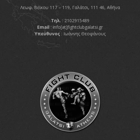
Λεωφ. Βεϊκου 117 – 119, Γαλάτσι, 111 46, Αθήνα
πραγματοποιήθηκε το
κλειστό σεμινάριο
Τηλ.
: 2102915489
Brazilian Jiu-Jitsu με τον
Email
:
info[at]fightclubgalatsi.gr
Υπεύθυνος
: Ιωάννης Θεοφάνους
Grand Master Reyson
Gracie στο Fight Club
Galatsi!
Ο
Κορυφαίος
Βραζιλιάνος προπονητής
Reyson Gracie Red Belt 9th
Degree, σε σεμινάριο BJJ
για λίγους, στο Fight Club
Galatsi..!